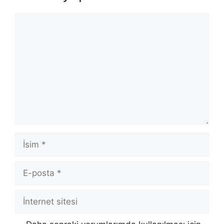
Yorum
İsim
E-
posta
İnternet
sitesi