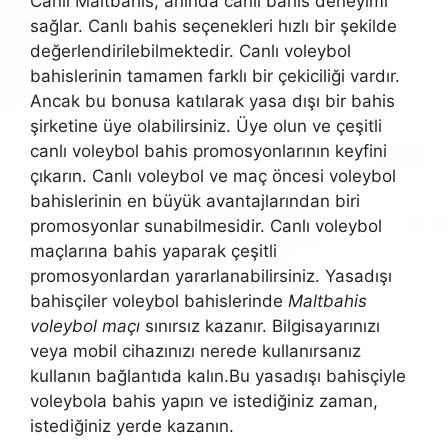
Canlı Maltbahis, anında canlı bahis deneyimi
sağlar. Canlı bahis seçenekleri hızlı bir şekilde
değerlendirilebilmektedir. Canlı voleybol
bahislerinin tamamen farklı bir çekiciliği vardır.
Ancak bu bonusa katılarak yasa dışı bir bahis
şirketine üye olabilirsiniz. Üye olun ve çeşitli
canlı voleybol bahis promosyonlarının keyfini
çıkarın. Canlı voleybol ve maç öncesi voleybol
bahislerinin en büyük avantajlarından biri
promosyonlar sunabilmesidir. Canlı voleybol
maçlarına bahis yaparak çeşitli
promosyonlardan yararlanabilirsiniz. Yasadışı
bahisçiler voleybol bahislerinde
Maltbahis
voleybol maçı
sınırsız kazanır. Bilgisayarınızı
veya mobil cihazınızı nerede kullanırsanız
kullanın bağlantıda kalın.Bu yasadışı bahisçiyle
voleybola bahis yapın ve istediğiniz zaman,
istediğiniz yerde kazanın.