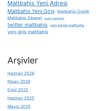
Maltbahis Yeni Adresi
Maltbahis Yeni Giriş
Maltbahis Üyelik
Maltbahis Şikayet
mobil maltbahis
twitter maltbahis
yeni adresi maltbahis
yeni giris maltbahis
Arşivler
Haziran 2026
Nisan 2026
Eylül 2025
Haziran 2025
Mayıs 2025