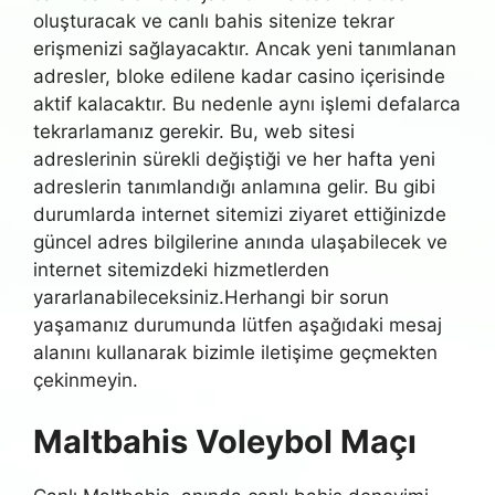
oluşturacak ve canlı bahis sitenize tekrar
erişmenizi sağlayacaktır. Ancak yeni tanımlanan
adresler, bloke edilene kadar casino içerisinde
aktif kalacaktır. Bu nedenle aynı işlemi defalarca
tekrarlamanız gerekir. Bu, web sitesi
adreslerinin sürekli değiştiği ve her hafta yeni
adreslerin tanımlandığı anlamına gelir. Bu gibi
durumlarda internet sitemizi ziyaret ettiğinizde
güncel adres bilgilerine anında ulaşabilecek ve
internet sitemizdeki hizmetlerden
yararlanabileceksiniz.Herhangi bir sorun
yaşamanız durumunda lütfen aşağıdaki mesaj
alanını kullanarak bizimle iletişime geçmekten
çekinmeyin.
Maltbahis Voleybol Maçı