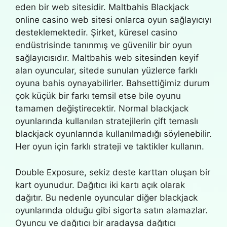
eden bir web sitesidir. Maltbahis Blackjack
online casino web sitesi onlarca oyun sağlayıcıyı
desteklemektedir. Şirket, küresel casino
endüstrisinde tanınmış ve güvenilir bir oyun
sağlayıcısıdır. Maltbahis web sitesinden keyif
alan oyuncular, sitede sunulan yüzlerce farklı
oyuna bahis oynayabilirler. Bahsettiğimiz durum
çok küçük bir farkı temsil etse bile oyunu
tamamen değiştirecektir. Normal blackjack
oyunlarında kullanılan stratejilerin çift temaslı
blackjack oyunlarında kullanılmadığı söylenebilir.
Her oyun için farklı strateji ve taktikler kullanın.
Double Exposure, sekiz deste karttan oluşan bir
kart oyunudur. Dağıtıcı iki kartı açık olarak
dağıtır. Bu nedenle oyuncular diğer blackjack
oyunlarında olduğu gibi sigorta satın alamazlar.
Oyuncu ve dağıtıcı bir aradaysa dağıtıcı