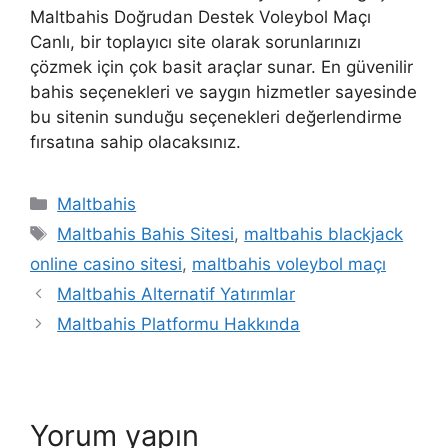
Maltbahis Doğrudan Destek Voleybol Maçı
Canlı, bir toplayıcı site olarak sorunlarınızı
çözmek için çok basit araçlar sunar. En güvenilir
bahis seçenekleri ve saygın hizmetler sayesinde
bu sitenin sunduğu seçenekleri değerlendirme
fırsatına sahip olacaksınız.
Kategoriler
Maltbahis
Etiketler
Maltbahis Bahis Sitesi
,
maltbahis blackjack
online casino sitesi
,
maltbahis voleybol maçı
Maltbahis Alternatif Yatırımlar
Maltbahis Platformu Hakkında
Yorum yapın