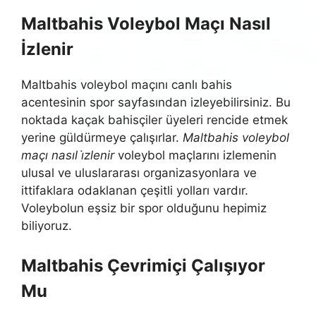
Maltbahis Voleybol Maçı Nasıl
İzlenir
Maltbahis voleybol maçını canlı bahis
acentesinin spor sayfasından izleyebilirsiniz. Bu
noktada kaçak bahisçiler üyeleri rencide etmek
yerine güldürmeye çalışırlar.
Maltbahis voleybol
maçı nasıl i̇zlenir
voleybol maçlarını izlemenin
ulusal ve uluslararası organizasyonlara ve
ittifaklara odaklanan çeşitli yolları vardır.
Voleybolun eşsiz bir spor olduğunu hepimiz
biliyoruz.
Maltbahis Çevrimiçi Çalışıyor
Mu