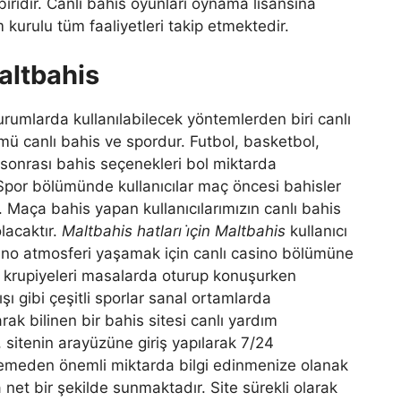
biridir. Canlı bahis oyunları oynama lisansına
 kurulu tüm faaliyetleri takip etmektedir.
altbahis
umlarda kullanılabilecek yöntemlerden biri canlı
ü canlı bahis ve spordur. Futbol, ​​basketbol, ​​
 sonrası bahis seçenekleri bol miktarda
Spor bölümünde kullanıcılar maç öncesi bahisler
. Maça bahis yapan kullanıcılarımızın canlı bahis
lacaktır.
Maltbahis hatları i̇çin Maltbahis
kullanıcı
asino atmosferi yaşamak için canlı casino bölümüne
 krupiyeleri masalarda oturup konuşurken
rışı gibi çeşitli sporlar sanal ortamlarda
ak bilinen bir bahis sitesi canlı yardım
 sitenin arayüzüne giriş yapılarak 7/24
 ödemeden önemli miktarda bilgi edinmenize olanak
ça net bir şekilde sunmaktadır. Site sürekli olarak