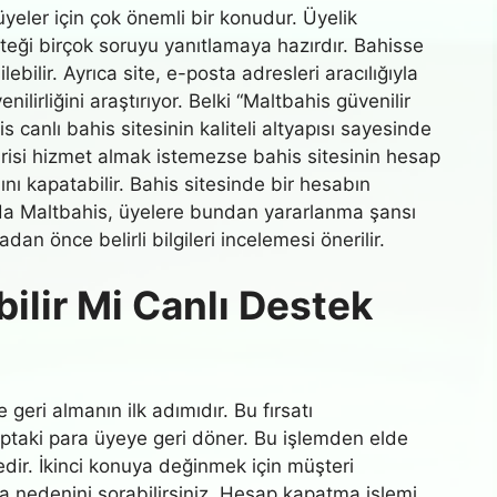
üyeler için çok önemli bir konudur. Üyelik
teği birçok soruyu yanıtlamaya hazırdır. Bahisse
bilir. Ayrıca site, e-posta adresleri aracılığıyla
ilirliğini araştırıyor. Belki “Maltbahis güvenilir
s canlı bahis sitesinin kaliteli altyapısı sayesinde
risi hizmet almak istemezse bahis sitesinin hesap
 kapatabilir. Bahis sitesinde bir hesabın
 da Maltbahis, üyelere bundan yararlanma şansı
an önce belirli bilgileri incelemesi önerilir.
ilir Mi Canlı Destek
geri almanın ilk adımıdır. Bu fırsatı
aptaki para üyeye geri döner. Bu işlemden elde
dir. İkinci konuya değinmek için müşteri
 nedenini sorabilirsiniz. Hesap kapatma işlemi,