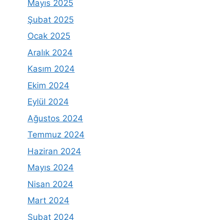
Mayıs 2025
Şubat 2025
Ocak 2025
Aralık 2024
Kasım 2024
Ekim 2024
Eylül 2024
Ağustos 2024
Temmuz 2024
Haziran 2024
Mayıs 2024
Nisan 2024
Mart 2024
Şubat 2024