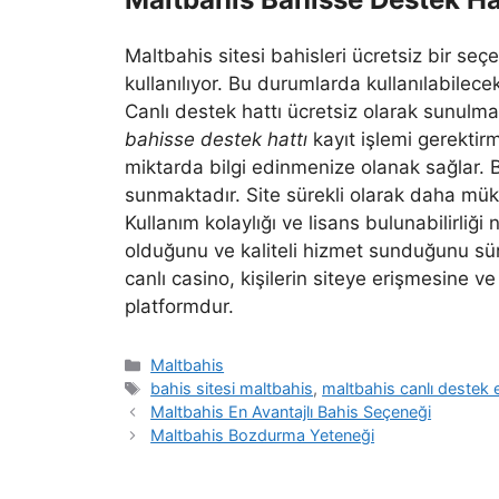
Maltbahis sitesi bahisleri ücretsiz bir se
kullanılıyor. Bu durumlarda kullanılabilece
Canlı destek hattı ücretsiz olarak sunulma
bahisse destek hattı
kayıt işlemi gerektir
miktarda bilgi edinmenize olanak sağlar. Ba
sunmaktadır. Site sürekli olarak daha mü
Kullanım kolaylığı ve lisans bulunabilirliği
olduğunu ve kaliteli hizmet sunduğunu sür
canlı casino, kişilerin siteye erişmesine 
platformdur.
Kategoriler
Maltbahis
Etiketler
bahis sitesi maltbahis
,
maltbahis canlı destek e
Maltbahis En Avantajlı Bahis Seçeneği
Maltbahis Bozdurma Yeteneği