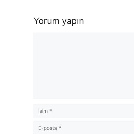
Yorum yapın
Yorum
İsim
E-
posta