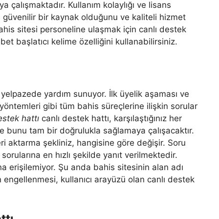
çalışmaktadır. Kullanım kolaylığı ve lisans
e güvenilir bir kaynak olduğunu ve kaliteli hizmet
his sitesi personeline ulaşmak için canlı destek
başlatıcı kelime özelliğini kullanabilirsiniz.
r yelpazede yardım sunuyor. İlk üyelik aşaması ve
yöntemleri gibi tüm bahis süreçlerine ilişkin sorular
estek hattı
canlı destek hattı, karşılaştığınız her
 bunu tam bir doğrulukla sağlamaya çalışacaktır.
i aktarma şekliniz, hangisine göre değişir. Soru
sorularına en hızlı şekilde yanıt verilmektedir.
a erişilemiyor. Şu anda bahis sitesinin alan adı
ın engellenmesi, kullanıcı arayüzü olan canlı destek
ttı