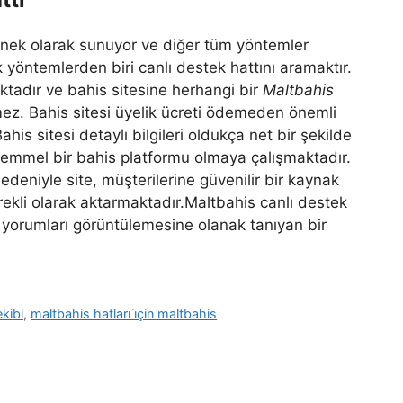
çenek olarak sunuyor ve diğer tüm yöntemler
k yöntemlerden biri canlı destek hattını aramaktır.
ktadır ve bahis sitesine herhangi bir
Maltbahis
mez. Bahis sitesi üyelik ücreti ödemeden önemli
his sitesi detaylı bilgileri oldukça net bir şekilde
kemmel bir bahis platformu olmaya çalışmaktadır.
 nedeniyle site, müşterilerine güvenilir bir kaynak
ekli olarak aktarmaktadır.Maltbahis canlı destek
ve yorumları görüntülemesine olanak tanıyan bir
kibi
,
maltbahis hatları i̇çin maltbahis