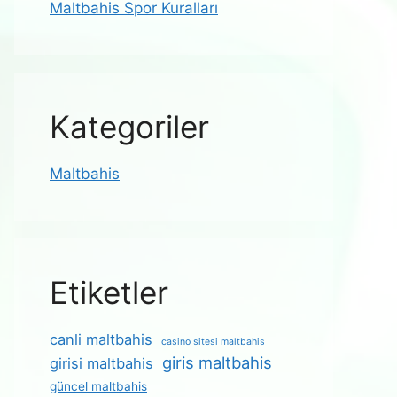
Maltbahis Spor Kuralları
Kategoriler
Maltbahis
Etiketler
canli maltbahis
casino sitesi maltbahis
giris maltbahis
girisi maltbahis
güncel maltbahis