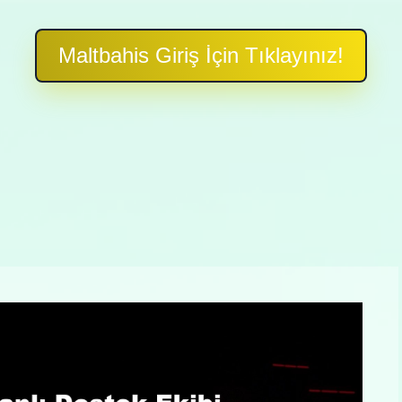
Maltbahis Giriş İçin Tıklayınız!