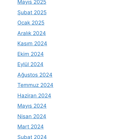
Mayıs 2025
Şubat 2025
Ocak 2025
Aralık 2024
Kasım 2024
Ekim 2024
Eylül 2024
Ağustos 2024
Temmuz 2024
Haziran 2024
Mayıs 2024
Nisan 2024
Mart 2024
Şubat 2024