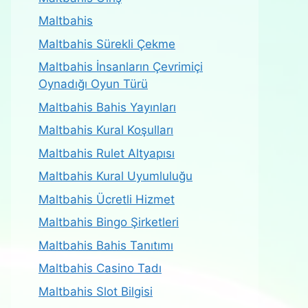
Maltbahis
Maltbahis Sürekli Çekme
Maltbahis İnsanların Çevrimiçi
Oynadığı Oyun Türü
Maltbahis Bahis Yayınları
Maltbahis Kural Koşulları
Maltbahis Rulet Altyapısı
Maltbahis Kural Uyumluluğu
Maltbahis Ücretli Hizmet
Maltbahis Bingo Şirketleri
Maltbahis Bahis Tanıtımı
Maltbahis Casino Tadı
Maltbahis Slot Bilgisi