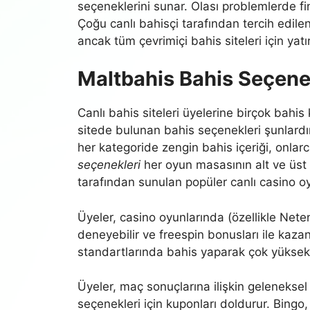
seçeneklerini sunar. Olası problemlerde f
Çoğu canlı bahisçi tarafından tercih edile
ancak tüm çevrimiçi bahis siteleri için yatı
Maltbahis Bahis Seçene
Canlı bahis siteleri üyelerine birçok bahi
sitede bulunan bahis seçenekleri şunlard
her kategoride zengin bahis içeriği, onlar
seçenekleri
her oyun masasının alt ve üst l
tarafından sunulan popüler canlı casino oyu
Üyeler, casino oyunlarında (özellikle Neten
deneyebilir ve freespin bonusları ile kazanç
standartlarında bahis yaparak çok yüksek 
Üyeler, maç sonuçlarına ilişkin geleneksel 
seçenekleri için kuponları doldurur. Bingo,