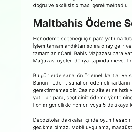
doğru ve eksiksiz olması gerekmektedir.
Maltbahis Ödeme Se
Her ödeme seçeneği için para yatırma tutarı
İşlem tamamlandıktan sonra onay gelir ve
tamamlanır.Canlı Bahis Mağazası para yatı
Mağazası üyeleri dünya çapında mevcut ol
Bu günlerde sanal ön ödemeli kartlar ve sa
Bunun nedeni, sanal ön ödemeli kartların v
gerektirmemesidir. Casino sitelerine hızlı
yatırılan para, seçtiğiniz ödeme yöntemine 
Fonlar genellikle hemen veya 5 dakikaya kad
Depozitolar dakikalar içinde oyun hesabınız
gecikme olmaz. Mobil uygulama, masaüst