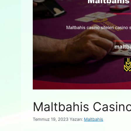
Maltbahis Casino 
Temmuz 19, 2023
Yazarı:
Maltbahis