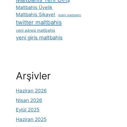
Maltbahis Üyelik
Maltbahis Şikayet
mobil maltbahis
twitter maltbahis
yeni adresi maltbahis
yeni giris maltbahis
Arşivler
Haziran 2026
Nisan 2026
Eylül 2025
Haziran 2025