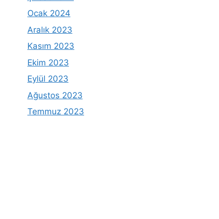
Ocak 2024
Aralık 2023
Kasım 2023
Ekim 2023
Eylül 2023
Ağustos 2023
Temmuz 2023