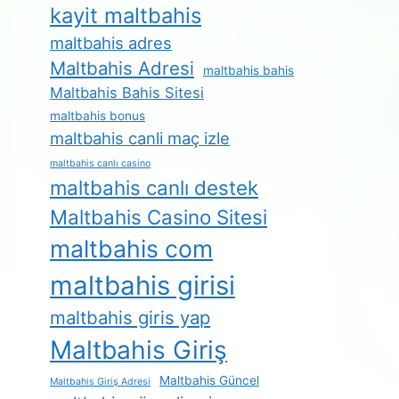
kayit maltbahis
maltbahis adres
Maltbahis Adresi
maltbahis bahis
Maltbahis Bahis Sitesi
maltbahis bonus
maltbahis canli maç izle
maltbahis canlı casino
maltbahis canlı destek
Maltbahis Casino Sitesi
maltbahis com
maltbahis girisi
maltbahis giris yap
Maltbahis Giriş
Maltbahis Güncel
Maltbahis Giriş Adresi