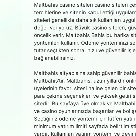
Maltbahis casino siteleri casino siteleri ç
tercihlerine ve sitenin kabul ettiği uygulam
siteleri genellikle daha sık kullanılan uygu
değer veriyoruz. Büyük casino siteleri, güve
öncelik verir. Maltbahis Bahis bu harika sit
yöntemleri kullanır. Ödeme yönteminizi seçt
tutar seçtikten sonra, hızlı ve güvenilir i
bağlanabilirsiniz.
Maltbahis altyapısına sahip güvenilir bahis
Maltbahis’tir. Maltbahis, uzun yıllardır on
üyelerinin favori sitesi haline gelen bir si
para çekme seçenekleri ve yüksek getiri sa
sitedir. Bu sayfaya üye olmak ve Maltbahi
ve casino oyunlarınızda başarılar ve bol 
Seçtiğiniz ödeme yöntemi için lütfen yatı
minimum yatırım limiti sayfada belirtilmişti
vardır. Kullanılan yatırım yöntemi ve devir 