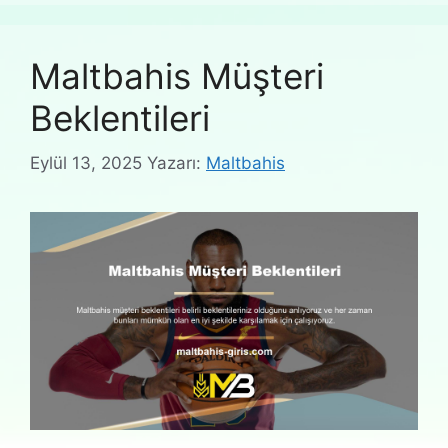
Maltbahis Müşteri
Beklentileri
Eylül 13, 2025
Yazarı:
Maltbahis