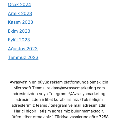
Ocak 2024
Aralık 2023
Kasım 2023
Ekim 2023
Eylül 2023
Ağustos 2023
Temmuz 2023
Avrasya'nın en büyük reklam platformunda olmak için
Microsoft Teams:
reklam@avrasyamarketing.com
adresimizden veya Telegram: @Avrasyamarketing
adresimizden irtibat kurabilirsiniz. (Tek iletişim
adreslerimiz teams / telegram ve mail adresimizdir.
Harici hiçbir iletişim adresimiz bulunmamaktadır.
Lütfen itibar etmeyiniz.) Türkiye yasalarına göre 7258