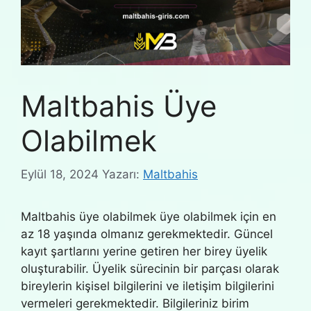
Maltbahis Üye
Olabilmek
Eylül 18, 2024
Yazarı:
Maltbahis
Maltbahis üye olabilmek üye olabilmek için en
az 18 yaşında olmanız gerekmektedir. Güncel
kayıt şartlarını yerine getiren her birey üyelik
oluşturabilir. Üyelik sürecinin bir parçası olarak
bireylerin kişisel bilgilerini ve iletişim bilgilerini
vermeleri gerekmektedir. Bilgileriniz birim