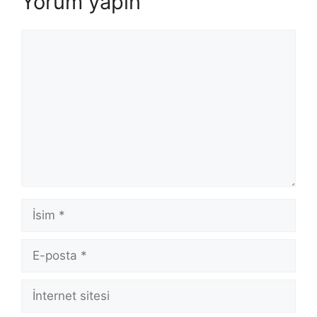
Yorum yapın
Yorum
İsim
E-
posta
İnternet
sitesi