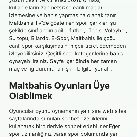
kullanıcıların zahmetsizce canlı maçları
izlemesine ve bahis yapmasına olanak tanır.
Maltbahis TV’de gösterilen spor içerikleri şu
şekilde sınıflandırılabilir: futbol, ​​ Tenis, Voleybol,
Su topu, Bilardo, E-Spor, Maltbahis ile çoğu
canlı spor karşılaşmasını hiçbir ücret ödemeden
izleyebilirsiniz. Çeşitli spor kategorilerine bahis
oynayabilirsiniz. Sayfa içeriğinde her zaman
maç ve lig durumuna ilişkin bilgiler yer alır.
Maltbahis Oyunları Üye
Olabilmek
Oyuncular oyunu oynamanın yanı sıra web sitesi
sayfalarında sunulan sohbet özelliklerini
kullanarak birbirleriyle sohbet edebilirler.Eğer
spor uzmanlığınız varsa spor bölümünde yer