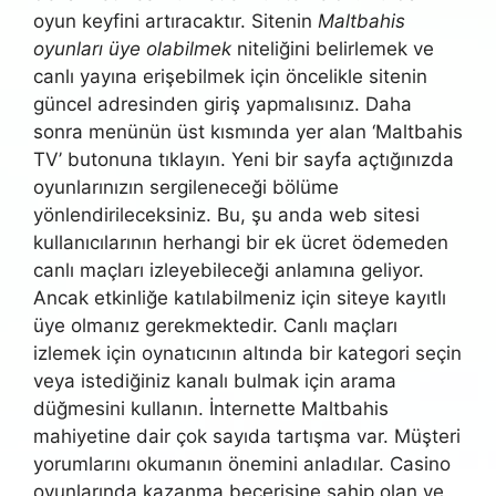
oyun keyfini artıracaktır. Sitenin
Maltbahis
oyunları üye olabilmek
niteliğini belirlemek ve
canlı yayına erişebilmek için öncelikle sitenin
güncel adresinden giriş yapmalısınız. Daha
sonra menünün üst kısmında yer alan ‘Maltbahis
TV’ butonuna tıklayın. Yeni bir sayfa açtığınızda
oyunlarınızın sergileneceği bölüme
yönlendirileceksiniz. Bu, şu anda web sitesi
kullanıcılarının herhangi bir ek ücret ödemeden
canlı maçları izleyebileceği anlamına geliyor.
Ancak etkinliğe katılabilmeniz için siteye kayıtlı
üye olmanız gerekmektedir. Canlı maçları
izlemek için oynatıcının altında bir kategori seçin
veya istediğiniz kanalı bulmak için arama
düğmesini kullanın. İnternette Maltbahis
mahiyetine dair çok sayıda tartışma var. Müşteri
yorumlarını okumanın önemini anladılar. Casino
oyunlarında kazanma becerisine sahip olan ve