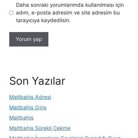
Daha sonraki yorumlarımda kullanılması için
adım, e-posta adresim ve site adresim bu
tarayıcıya kaydedilsin.
Son Yazılar
Maltbahis Adresi
Maltbahis Giriş
Maltbahis
Maltbahis Sürekli Çekme