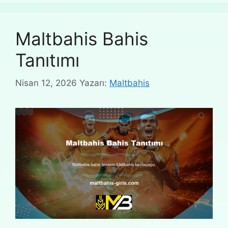
Maltbahis Bahis
Tanıtımı
Nisan 12, 2026
Yazarı:
Maltbahis