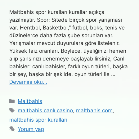
Maltbahis spor kuralları kurallar açıkça
yazılmıştır. Spor: Sitede birçok spor yarışması
var. Hentbol, Basketbol,” futbol, boks, tenis ve
düzinelerce daha fazla şube sorunları var.
Yarışmalar mevcut duyurulara göre listelenir.
Yüksek faiz oranları. Böylece, üyeliğinizi hemen
alıp şansınızı denemeye başlayabilirsiniz, Canlı
bahisler: canlı bahisler, farklı oyun türleri, başka
bir şey, başka bir şekilde, oyun türleri ile …
Devamını oku…
Kategoriler
Maltbahis
Etiketler
maltbahis canlı casino
,
maltbahis com
,
maltbahis spor kuralları
Yorum yap