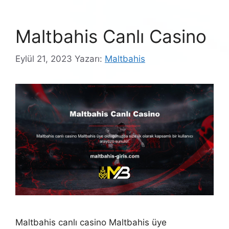
Maltbahis Canlı Casino
Eylül 21, 2023
Yazarı:
Maltbahis
Maltbahis canlı casino Maltbahis üye