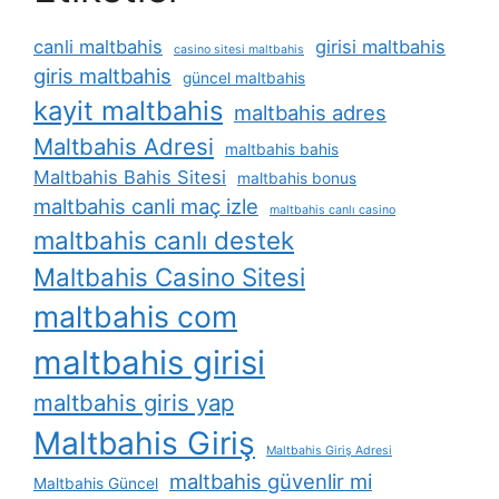
canli maltbahis
girisi maltbahis
casino sitesi maltbahis
giris maltbahis
güncel maltbahis
kayit maltbahis
maltbahis adres
Maltbahis Adresi
maltbahis bahis
Maltbahis Bahis Sitesi
maltbahis bonus
maltbahis canli maç izle
maltbahis canlı casino
maltbahis canlı destek
Maltbahis Casino Sitesi
maltbahis com
maltbahis girisi
maltbahis giris yap
Maltbahis Giriş
Maltbahis Giriş Adresi
maltbahis güvenlir mi
Maltbahis Güncel