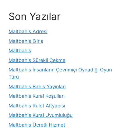
Son Yazılar
Maltbahis Adresi
Maltbahis Giriş
Maltbahis
Maltbahis Sürekli Çekme
Maltbahis İnsanların Çevrimiçi Oynadığı Oyun
Türü
Maltbahis Bahis Yayınları
Maltbahis Kural Koşulları
Maltbahis Rulet Altyapısı
Maltbahis Kural Uyumluluğu
Maltbahis Ücretli Hizmet