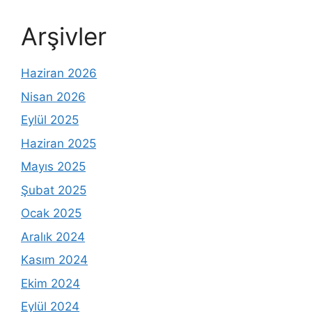
Arşivler
Haziran 2026
Nisan 2026
Eylül 2025
Haziran 2025
Mayıs 2025
Şubat 2025
Ocak 2025
Aralık 2024
Kasım 2024
Ekim 2024
Eylül 2024