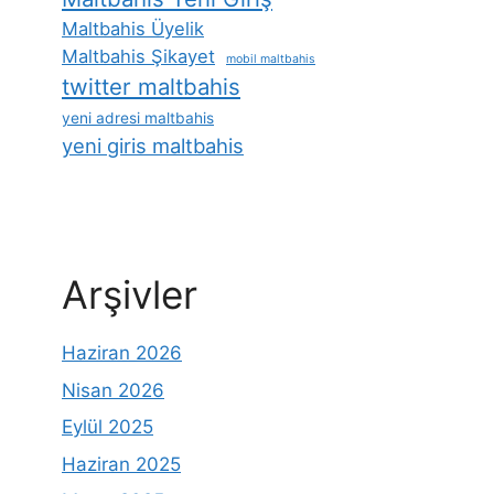
Maltbahis Üyelik
Maltbahis Şikayet
mobil maltbahis
twitter maltbahis
yeni adresi maltbahis
yeni giris maltbahis
Arşivler
Haziran 2026
Nisan 2026
Eylül 2025
Haziran 2025