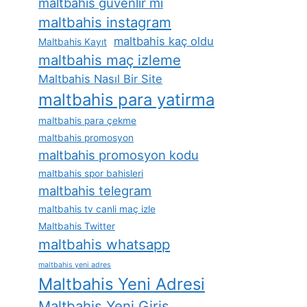
maltbahis güvenlir mi
maltbahis instagram
maltbahis kaç oldu
Maltbahis Kayıt
maltbahis maç izleme
Maltbahis Nasıl Bir Site
maltbahis para yatirma
maltbahis para çekme
maltbahis promosyon
maltbahis promosyon kodu
maltbahis spor bahisleri
maltbahis telegram
maltbahis tv canli maç izle
Maltbahis Twitter
maltbahis whatsapp
maltbahis yeni adres
Maltbahis Yeni Adresi
Maltbahis Yeni Giriş