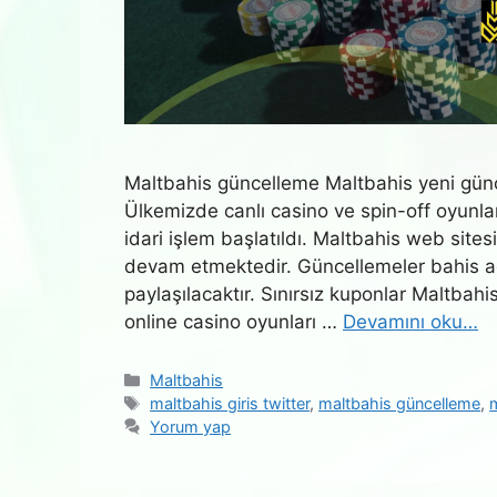
Maltbahis güncelleme Maltbahis yeni günce
Ülkemizde canlı casino ve spin-off oyunla
idari işlem başlatıldı. Maltbahis web site
devam etmektedir. Güncellemeler bahis a
paylaşılacaktır. Sınırsız kuponlar Maltbahi
online casino oyunları …
Devamını oku…
Kategoriler
Maltbahis
Etiketler
maltbahis giris twitter
,
maltbahis güncelleme
,
m
Yorum yap