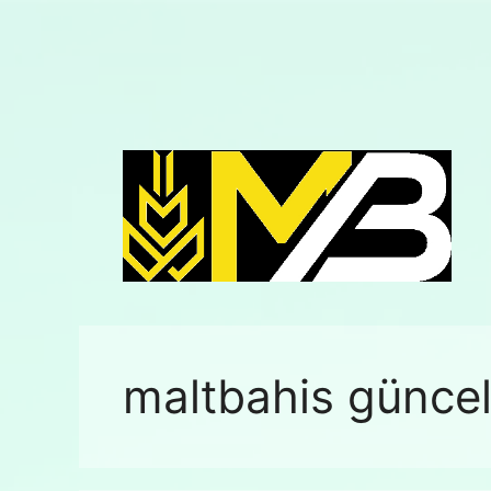
İçeriğe
atla
maltbahis günce