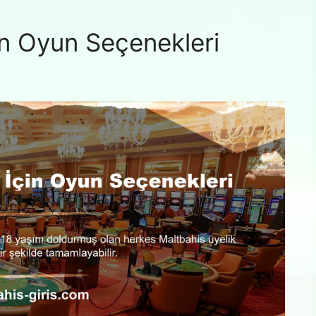
in Oyun Seçenekleri