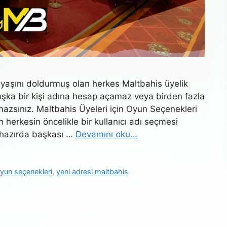
8 yaşını doldurmuş olan herkes Maltbahis üyelik
 Başka bir kişi adına hesap açamaz veya birden fazla
azsınız. Maltbahis Üyeleri için Oyun Seçenekleri
 herkesin öncelikle bir kullanıcı adı seçmesi
lihazırda başkası …
Devamını oku…
 oyun seçenekleri
,
yeni adresi maltbahis