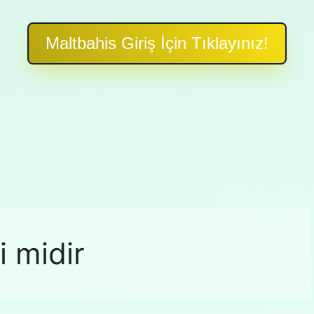
Maltbahis Giriş İçin Tıklayınız!
i midir