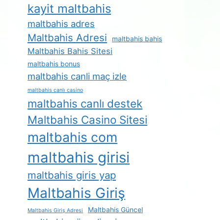
kayit maltbahis
maltbahis adres
Maltbahis Adresi
maltbahis bahis
Maltbahis Bahis Sitesi
maltbahis bonus
maltbahis canli maç izle
maltbahis canlı casino
maltbahis canlı destek
Maltbahis Casino Sitesi
maltbahis com
maltbahis girisi
maltbahis giris yap
Maltbahis Giriş
Maltbahis Güncel
Maltbahis Giriş Adresi