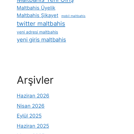
Maltbahis Üyelik
Maltbahis Şikayet
mobil maltbahis
twitter maltbahis
yeni adresi maltbahis
yeni giris maltbahis
Arşivler
Haziran 2026
Nisan 2026
Eylül 2025
Haziran 2025