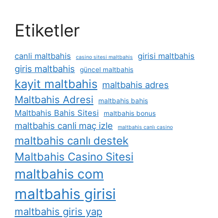
Etiketler
canli maltbahis
girisi maltbahis
casino sitesi maltbahis
giris maltbahis
güncel maltbahis
kayit maltbahis
maltbahis adres
Maltbahis Adresi
maltbahis bahis
Maltbahis Bahis Sitesi
maltbahis bonus
maltbahis canli maç izle
maltbahis canlı casino
maltbahis canlı destek
Maltbahis Casino Sitesi
maltbahis com
maltbahis girisi
maltbahis giris yap