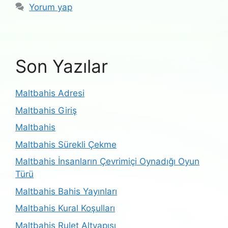
Yorum yap
Son Yazılar
Maltbahis Adresi
Maltbahis Giriş
Maltbahis
Maltbahis Sürekli Çekme
Maltbahis İnsanların Çevrimiçi Oynadığı Oyun
Türü
Maltbahis Bahis Yayınları
Maltbahis Kural Koşulları
Maltbahis Rulet Altyapısı