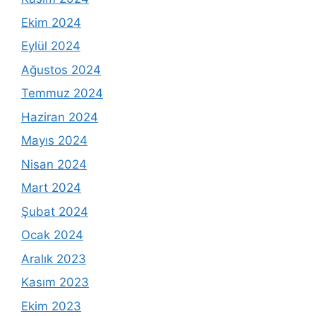
Ekim 2024
Eylül 2024
Ağustos 2024
Temmuz 2024
Haziran 2024
Mayıs 2024
Nisan 2024
Mart 2024
Şubat 2024
Ocak 2024
Aralık 2023
Kasım 2023
Ekim 2023