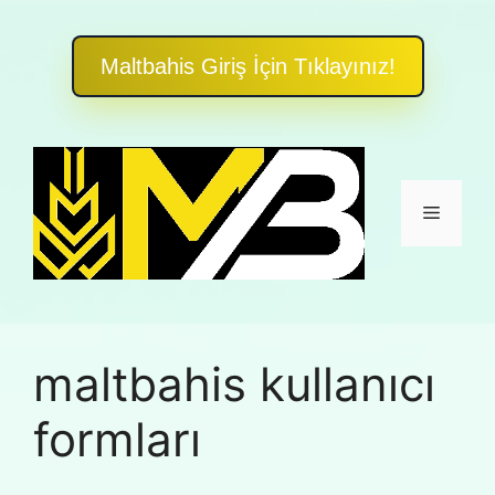
Maltbahis Giriş İçin Tıklayınız!
İçeriğe
atla
Menü
maltbahis kullanıcı
formları