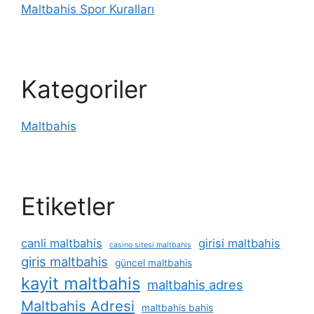
Maltbahis Spor Kuralları
Kategoriler
Maltbahis
Etiketler
canli maltbahis
girisi maltbahis
casino sitesi maltbahis
giris maltbahis
güncel maltbahis
kayit maltbahis
maltbahis adres
Maltbahis Adresi
maltbahis bahis