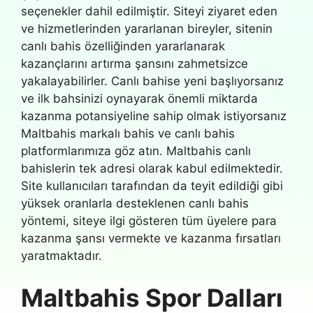
seçenekler dahil edilmiştir. Siteyi ziyaret eden
ve hizmetlerinden yararlanan bireyler, sitenin
canlı bahis özelliğinden yararlanarak
kazançlarını artırma şansını zahmetsizce
yakalayabilirler. Canlı bahise yeni başlıyorsanız
ve ilk bahsinizi oynayarak önemli miktarda
kazanma potansiyeline sahip olmak istiyorsanız
Maltbahis markalı bahis ve canlı bahis
platformlarımıza göz atın. Maltbahis canlı
bahislerin tek adresi olarak kabul edilmektedir.
Site kullanıcıları tarafından da teyit edildiği gibi
yüksek oranlarla desteklenen canlı bahis
yöntemi, siteye ilgi gösteren tüm üyelere para
kazanma şansı vermekte ve kazanma fırsatları
yaratmaktadır.
Maltbahis Spor Dalları