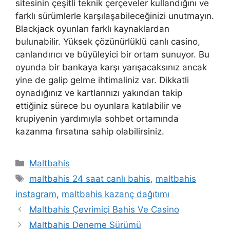
sitesinin çeşitli teknik çerçeveler kullandığını ve
farklı sürümlerle karşılaşabileceğinizi unutmayın.
Blackjack oyunları farklı kaynaklardan
bulunabilir. Yüksek çözünürlüklü canlı casino,
canlandırıcı ve büyüleyici bir ortam sunuyor. Bu
oyunda bir bankaya karşı yarışacaksınız ancak
yine de galip gelme ihtimaliniz var. Dikkatli
oynadığınız ve kartlarınızı yakından takip
ettiğiniz sürece bu oyunlara katılabilir ve
krupiyenin yardımıyla sohbet ortamında
kazanma fırsatına sahip olabilirsiniz.
Kategoriler
Maltbahis
Etiketler
maltbahis 24 saat canlı bahis
,
maltbahis
instagram
,
maltbahis kazanç dağıtımı
Maltbahis Çevrimiçi Bahis Ve Casino
Maltbahis Deneme Sürümü