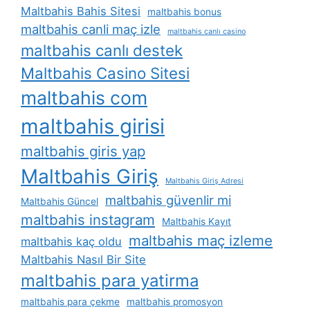
Maltbahis Bahis Sitesi
maltbahis bonus
maltbahis canli maç izle
maltbahis canlı casino
maltbahis canlı destek
Maltbahis Casino Sitesi
maltbahis com
maltbahis girisi
maltbahis giris yap
Maltbahis Giriş
Maltbahis Giriş Adresi
maltbahis güvenlir mi
Maltbahis Güncel
maltbahis instagram
Maltbahis Kayıt
maltbahis maç izleme
maltbahis kaç oldu
Maltbahis Nasıl Bir Site
maltbahis para yatirma
maltbahis para çekme
maltbahis promosyon