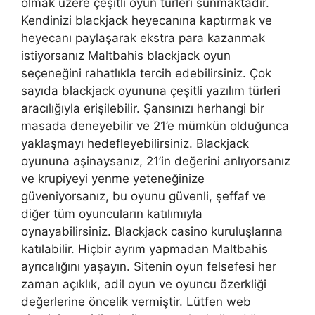
olmak üzere çeşitli oyun türleri sunmaktadır.
Kendinizi blackjack heyecanına kaptırmak ve
heyecanı paylaşarak ekstra para kazanmak
istiyorsanız Maltbahis blackjack oyun
seçeneğini rahatlıkla tercih edebilirsiniz. Çok
sayıda blackjack oyununa çeşitli yazılım türleri
aracılığıyla erişilebilir. Şansınızı herhangi bir
masada deneyebilir ve 21’e mümkün olduğunca
yaklaşmayı hedefleyebilirsiniz. Blackjack
oyununa aşinaysanız, 21’in değerini anlıyorsanız
ve krupiyeyi yenme yeteneğinize
güveniyorsanız, bu oyunu güvenli, şeffaf ve
diğer tüm oyuncuların katılımıyla
oynayabilirsiniz. Blackjack casino kuruluşlarına
katılabilir. Hiçbir ayrım yapmadan Maltbahis
ayrıcalığını yaşayın. Sitenin oyun felsefesi her
zaman açıklık, adil oyun ve oyuncu özerkliği
değerlerine öncelik vermiştir. Lütfen web