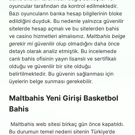
oyuncular tarafından da kontrol edilmektedir.
Bazı oyuncuların banka hesap bilgilerinin bloke
edildiğini duyduk. Bu nedenle yalnızca güvenilir
sitelerde hesap açmalı ve bu sitelerden bahis
ve casino hizmetleri almalısınız.
Maltbahis belge
gerekir mi
güvenilir olup olmadığını daha önce
detaylı olarak analiz etmiştik. Bu incelemede
canlı bahis ofisinin yayın lisanslı ve sertifikalı
olduğu ve güvenilir bir site olduğu
belirtilmektedir. Bu güvenin sağlanması için
üyelerin belge sunması gerekebilir.
Maltbahis Yeni Girişi Basketbol
Bahis
Maltbahis web sitesi birkaç gün önce kapatıldı.
Bu durumun temel nedeni sitenin Türkiye’de