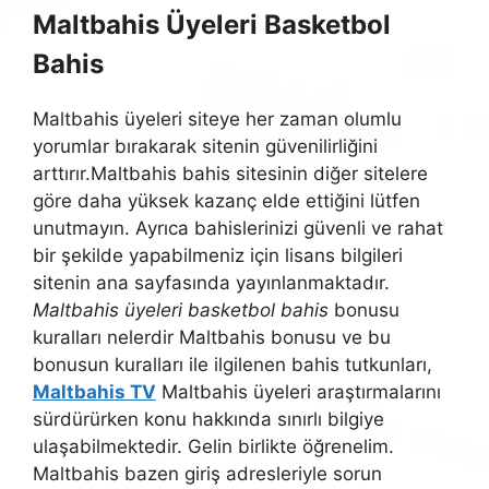
Maltbahis Üyeleri Basketbol
Bahis
Maltbahis üyeleri siteye her zaman olumlu
yorumlar bırakarak sitenin güvenilirliğini
arttırır.Maltbahis bahis sitesinin diğer sitelere
göre daha yüksek kazanç elde ettiğini lütfen
unutmayın. Ayrıca bahislerinizi güvenli ve rahat
bir şekilde yapabilmeniz için lisans bilgileri
sitenin ana sayfasında yayınlanmaktadır.
Maltbahis üyeleri basketbol bahis
bonusu
kuralları nelerdir Maltbahis bonusu ve bu
bonusun kuralları ile ilgilenen bahis tutkunları,
Maltbahis TV
Maltbahis üyeleri araştırmalarını
sürdürürken konu hakkında sınırlı bilgiye
ulaşabilmektedir. Gelin birlikte öğrenelim.
Maltbahis bazen giriş adresleriyle sorun