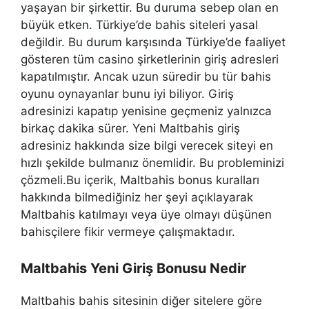
yaşayan bir şirkettir. Bu duruma sebep olan en
büyük etken. Türkiye’de bahis siteleri yasal
değildir. Bu durum karşısında Türkiye’de faaliyet
gösteren tüm casino şirketlerinin giriş adresleri
kapatılmıştır. Ancak uzun süredir bu tür bahis
oyunu oynayanlar bunu iyi biliyor. Giriş
adresinizi kapatıp yenisine geçmeniz yalnızca
birkaç dakika sürer. Yeni Maltbahis giriş
adresiniz hakkında size bilgi verecek siteyi en
hızlı şekilde bulmanız önemlidir. Bu probleminizi
çözmeli.Bu içerik, Maltbahis bonus kuralları
hakkında bilmediğiniz her şeyi açıklayarak
Maltbahis katılmayı veya üye olmayı düşünen
bahisçilere fikir vermeye çalışmaktadır.
Maltbahis Yeni Giriş Bonusu Nedir
Maltbahis bahis sitesinin diğer sitelere göre