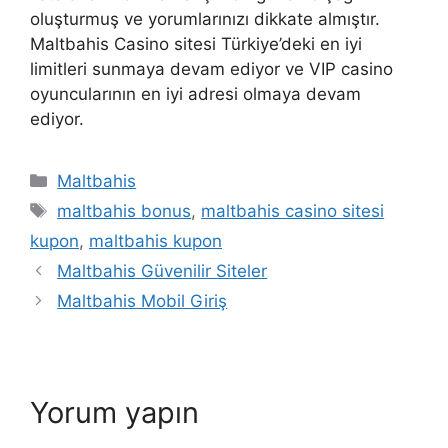
oluşturmuş ve yorumlarınızı dikkate almıştır.
Maltbahis Casino sitesi Türkiye’deki en iyi
limitleri sunmaya devam ediyor ve VIP casino
oyuncularının en iyi adresi olmaya devam
ediyor.
Kategoriler
Maltbahis
Etiketler
maltbahis bonus
,
maltbahis casino sitesi
kupon
,
maltbahis kupon
Maltbahis Güvenilir Siteler
Maltbahis Mobil Giriş
Yorum yapın