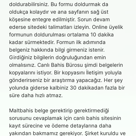
doldurabilirsiniz. Bu formu doldurmak da
oldukça kolaydır ve ana sayfanın sağ üst
köşesine entegre edilmiştir. Sorun devam
ederse sitedeki talimatları izleyin. Online üyelik
formunun doldurulması ortalama 10 dakika
kadar sürmektedir. Formun ilk adımında
belgeniz hakkında bilgi girmeniz istenir.
Girdiğiniz bilgilerin doğruluğundan emin
olmalısınız. Canlı Bahis Bürosu şimdi belgelerin
kopyalarını istiyor. Bir kopyasını İletişim yoluyla
gönderirseniz bir araştırma yapacağız. Her şey
yolunda giderse kalbiniz 30 dakikadan fazla bir
süre daha hızlı atmaz.
Maltbahis belge gerektirip gerektirmediği
sorusunu cevaplamak için canlı bahis sitesinin
kayıt sürecine ve ödeme detaylarına daha
yakından bakmamız gerekiyor. Şirket kuruldu ve