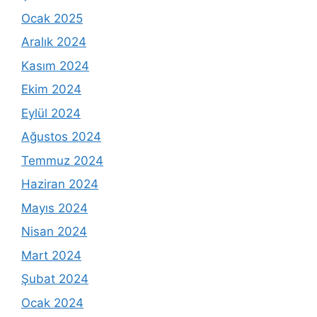
Ocak 2025
Aralık 2024
Kasım 2024
Ekim 2024
Eylül 2024
Ağustos 2024
Temmuz 2024
Haziran 2024
Mayıs 2024
Nisan 2024
Mart 2024
Şubat 2024
Ocak 2024