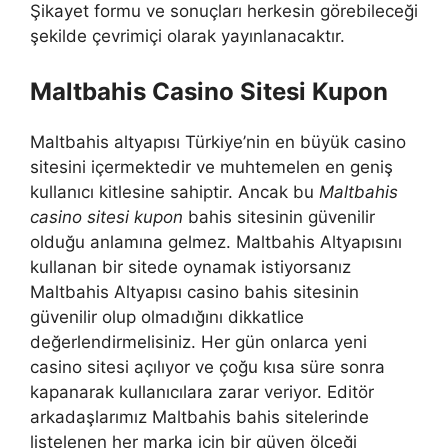
Şikayet formu ve sonuçları herkesin görebileceği
şekilde çevrimiçi olarak yayınlanacaktır.
Maltbahis Casino Sitesi Kupon
Maltbahis altyapısı Türkiye’nin en büyük casino
sitesini içermektedir ve muhtemelen en geniş
kullanıcı kitlesine sahiptir. Ancak bu
Maltbahis
casino sitesi kupon
bahis sitesinin güvenilir
olduğu anlamına gelmez. Maltbahis Altyapısını
kullanan bir sitede oynamak istiyorsanız
Maltbahis Altyapısı casino bahis sitesinin
güvenilir olup olmadığını dikkatlice
değerlendirmelisiniz. Her gün onlarca yeni
casino sitesi açılıyor ve çoğu kısa süre sonra
kapanarak kullanıcılara zarar veriyor. Editör
arkadaşlarımız Maltbahis bahis sitelerinde
listelenen her marka için bir güven ölçeği