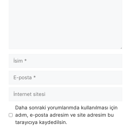
İsim
E-
posta
İnternet
sitesi
Daha sonraki yorumlarımda kullanılması için
adım, e-posta adresim ve site adresim bu
tarayıcıya kaydedilsin.