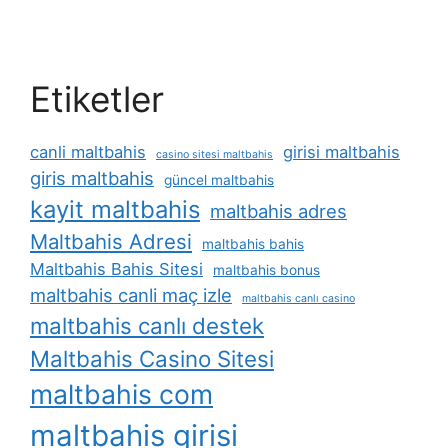
Etiketler
canli maltbahis
girisi maltbahis
casino sitesi maltbahis
giris maltbahis
güncel maltbahis
kayit maltbahis
maltbahis adres
Maltbahis Adresi
maltbahis bahis
Maltbahis Bahis Sitesi
maltbahis bonus
maltbahis canli maç izle
maltbahis canlı casino
maltbahis canlı destek
Maltbahis Casino Sitesi
maltbahis com
maltbahis girisi