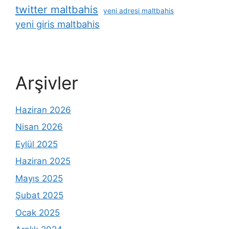
twitter maltbahis
yeni adresi maltbahis
yeni giris maltbahis
Arşivler
Haziran 2026
Nisan 2026
Eylül 2025
Haziran 2025
Mayıs 2025
Şubat 2025
Ocak 2025