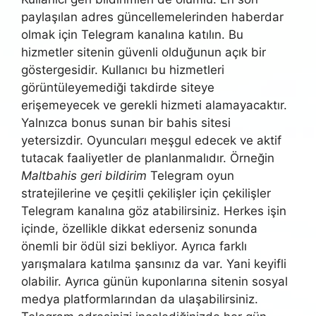
paylaşılan adres güncellemelerinden haberdar
olmak için Telegram kanalına katılın. Bu
hizmetler sitenin güvenli olduğunun açık bir
göstergesidir. Kullanıcı bu hizmetleri
görüntüleyemediği takdirde siteye
erişemeyecek ve gerekli hizmeti alamayacaktır.
Yalnızca bonus sunan bir bahis sitesi
yetersizdir. Oyuncuları meşgul edecek ve aktif
tutacak faaliyetler de planlanmalıdır. Örneğin
Maltbahis geri bildirim
Telegram oyun
stratejilerine ve çeşitli çekilişler için çekilişler
Telegram kanalına göz atabilirsiniz. Herkes işin
içinde, özellikle dikkat ederseniz sonunda
önemli bir ödül sizi bekliyor. Ayrıca farklı
yarışmalara katılma şansınız da var. Yani keyifli
olabilir. Ayrıca günün kuponlarına sitenin sosyal
medya platformlarından da ulaşabilirsiniz.