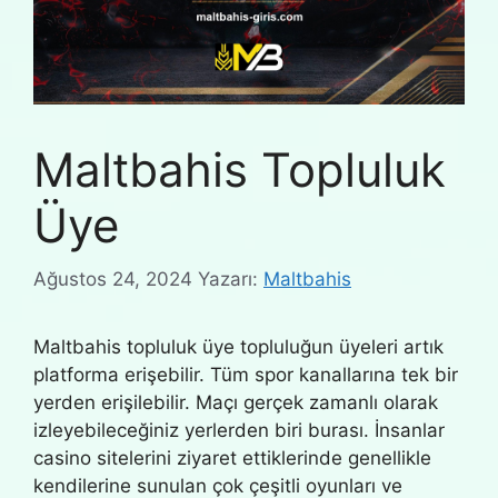
Maltbahis Topluluk
Üye
Ağustos 24, 2024
Yazarı:
Maltbahis
Maltbahis topluluk üye topluluğun üyeleri artık
platforma erişebilir. Tüm spor kanallarına tek bir
yerden erişilebilir. Maçı gerçek zamanlı olarak
izleyebileceğiniz yerlerden biri burası. İnsanlar
casino sitelerini ziyaret ettiklerinde genellikle
kendilerine sunulan çok çeşitli oyunları ve