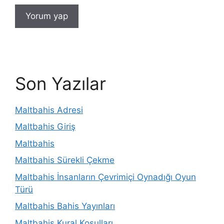
Son Yazılar
Maltbahis Adresi
Maltbahis Giriş
Maltbahis
Maltbahis Sürekli Çekme
Maltbahis İnsanların Çevrimiçi Oynadığı Oyun
Türü
Maltbahis Bahis Yayınları
Maltbahis Kural Koşulları