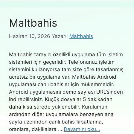
Maltbahis
Haziran 10, 2026
Yazarı:
Maltbahis
Maltbahis tarayıcı özellikli uygulama tüm işletim
sistemleri için geçerlidir. Telefonunuz işletim
sistemini kullanıyorsa tam size göre tasarlanmış
ücretsiz bir uygulama var. Maltbahis Android
uygulaması canlı bahisler için mükemmeldir.
Android uygulamasını demo sayfası URL’sinden
indirebilirsiniz. Küçük dosyalar 5 dakikadan
daha kısa sürede yüklenebilir. Kurulumun
ardından diğer uygulamalara benzeyen ana
sayfa üzerinden canlı bahis fırsatlarına,
oranlara, dakikalara …
Devamını oku…