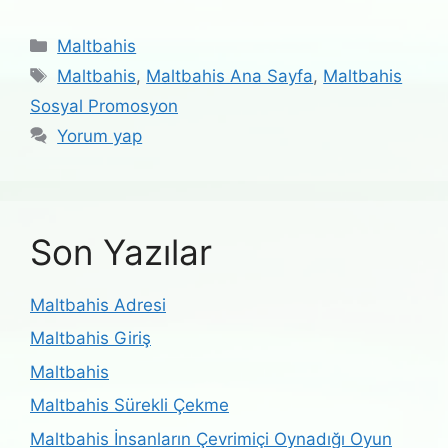
Kategoriler
Maltbahis
Etiketler
Maltbahis
,
Maltbahis Ana Sayfa
,
Maltbahis
Sosyal Promosyon
Yorum yap
Son Yazılar
Maltbahis Adresi
Maltbahis Giriş
Maltbahis
Maltbahis Sürekli Çekme
Maltbahis İnsanların Çevrimiçi Oynadığı Oyun