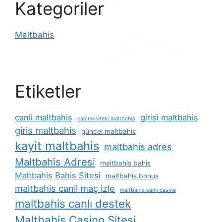
Kategoriler
Maltbahis
Etiketler
canli maltbahis
girisi maltbahis
casino sitesi maltbahis
giris maltbahis
güncel maltbahis
kayit maltbahis
maltbahis adres
Maltbahis Adresi
maltbahis bahis
Maltbahis Bahis Sitesi
maltbahis bonus
maltbahis canli maç izle
maltbahis canlı casino
maltbahis canlı destek
Maltbahis Casino Sitesi