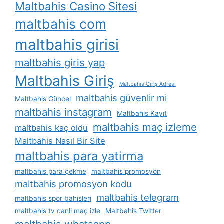
Maltbahis Casino Sitesi
maltbahis com
maltbahis girisi
maltbahis giris yap
Maltbahis Giriş
Maltbahis Giriş Adresi
maltbahis güvenlir mi
Maltbahis Güncel
maltbahis instagram
Maltbahis Kayıt
maltbahis maç izleme
maltbahis kaç oldu
Maltbahis Nasıl Bir Site
maltbahis para yatirma
maltbahis para çekme
maltbahis promosyon
maltbahis promosyon kodu
maltbahis telegram
maltbahis spor bahisleri
maltbahis tv canli maç izle
Maltbahis Twitter