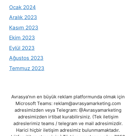
Ocak 2024
Aralık 2023
Kasım 2023
Ekim 2023
Eylül 2023
Ağustos 2023
Temmuz 2023
Avrasya'nın en büyük reklam platformunda olmak için
Microsoft Teams:
reklam@avrasyamarketing.com
adresimizden veya Telegram: @Avrasyamarketing
adresimizden irtibat kurabilirsiniz. (Tek iletişim
adreslerimiz teams / telegram ve mail adresimizdir.
Harici hiçbir iletişim adresimiz bulunmamaktadır.