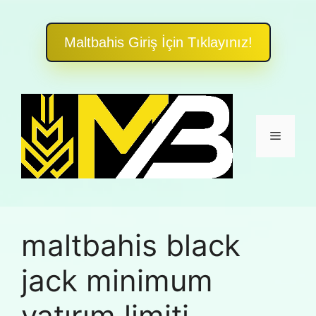
Maltbahis Giriş İçin Tıklayınız!
İçeriğe
atla
Menü
maltbahis black
jack minimum
yatırım limiti