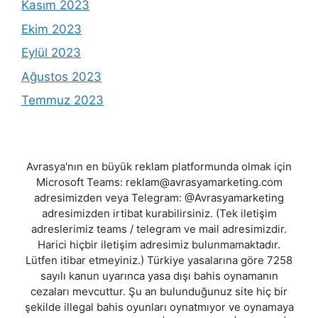
Kasım 2023
Ekim 2023
Eylül 2023
Ağustos 2023
Temmuz 2023
Avrasya'nın en büyük reklam platformunda olmak için
Microsoft Teams:
reklam@avrasyamarketing.com
adresimizden veya Telegram: @Avrasyamarketing
adresimizden irtibat kurabilirsiniz. (Tek iletişim
adreslerimiz teams / telegram ve mail adresimizdir.
Harici hiçbir iletişim adresimiz bulunmamaktadır.
Lütfen itibar etmeyiniz.) Türkiye yasalarına göre 7258
sayılı kanun uyarınca yasa dışı bahis oynamanın
cezaları mevcuttur. Şu an bulunduğunuz site hiç bir
şekilde illegal bahis oyunları oynatmıyor ve oynamaya