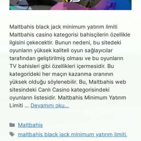
Maltbahis black jack minimum yatırım limiti
Maltbahis casino kategorisi bahisçilerin özellikle
ilgisini çekecektir. Bunun nedeni, bu sitedeki
oyunların yüksek kaliteli oyun sağlayıcılar
tarafından geliştirilmiş olması ve bu oyunların
TV bahisleri gibi özellikleri içermesidir. Bu
kategorideki her maçın kazanma oranının
yüksek olduğu söylenebilir. Bu, Maltbahis web
sitesindeki Canlı Casino kategorisindeki
oyunların listesidir. Maltbahis Minimum Yatırım
Limiti …
Devamını oku…
Kategoriler
Maltbahis
Etiketler
maltbahis black jack minimum yatırım limiti
,