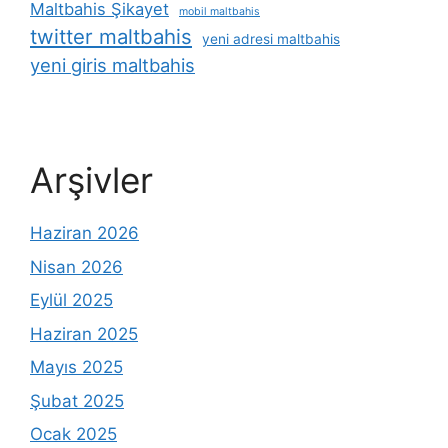
Maltbahis Şikayet
mobil maltbahis
twitter maltbahis
yeni adresi maltbahis
yeni giris maltbahis
Arşivler
Haziran 2026
Nisan 2026
Eylül 2025
Haziran 2025
Mayıs 2025
Şubat 2025
Ocak 2025