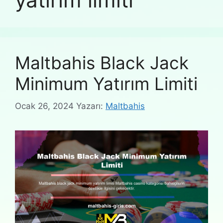
Maltbahis Black Jack
Minimum Yatırım Limiti
Ocak 26, 2024
Yazarı:
Maltbahis