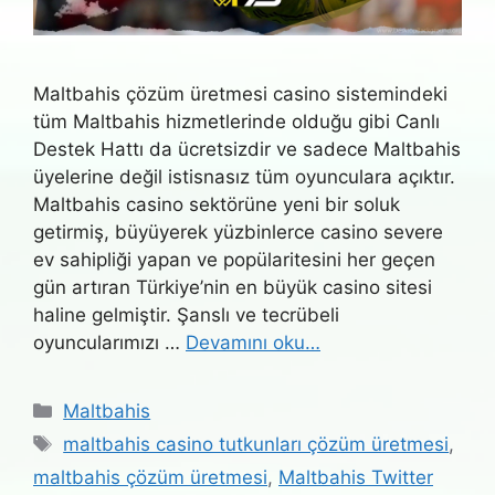
Maltbahis çözüm üretmesi casino sistemindeki
tüm Maltbahis hizmetlerinde olduğu gibi Canlı
Destek Hattı da ücretsizdir ve sadece Maltbahis
üyelerine değil istisnasız tüm oyunculara açıktır.
Maltbahis casino sektörüne yeni bir soluk
getirmiş, büyüyerek yüzbinlerce casino severe
ev sahipliği yapan ve popülaritesini her geçen
gün artıran Türkiye’nin en büyük casino sitesi
haline gelmiştir. Şanslı ve tecrübeli
oyuncularımızı …
Devamını oku…
Kategoriler
Maltbahis
Etiketler
maltbahis casino tutkunları çözüm üretmesi
,
maltbahis çözüm üretmesi
,
Maltbahis Twitter