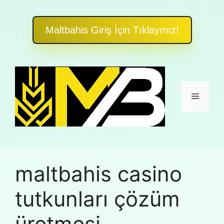
Maltbahis Giriş İçin Tıklayınız!
İçeriğe
atla
Menü
maltbahis casino
tutkunları çözüm
üretmesi