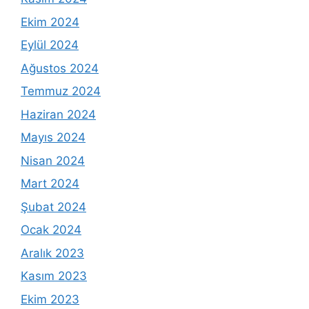
Ekim 2024
Eylül 2024
Ağustos 2024
Temmuz 2024
Haziran 2024
Mayıs 2024
Nisan 2024
Mart 2024
Şubat 2024
Ocak 2024
Aralık 2023
Kasım 2023
Ekim 2023