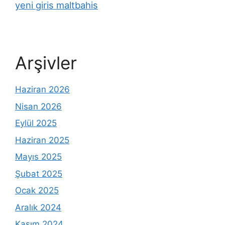
yeni giris maltbahis
Arşivler
Haziran 2026
Nisan 2026
Eylül 2025
Haziran 2025
Mayıs 2025
Şubat 2025
Ocak 2025
Aralık 2024
Kasım 2024