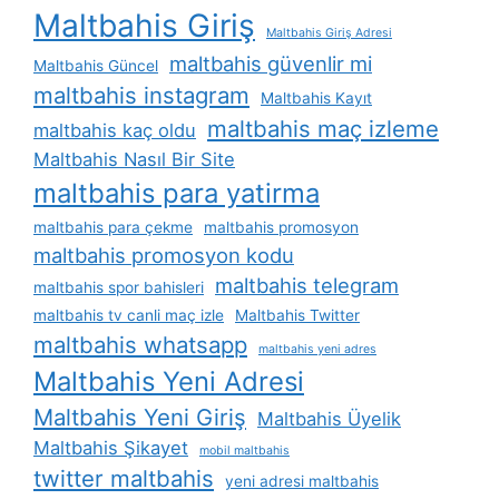
Maltbahis Giriş
Maltbahis Giriş Adresi
maltbahis güvenlir mi
Maltbahis Güncel
maltbahis instagram
Maltbahis Kayıt
maltbahis maç izleme
maltbahis kaç oldu
Maltbahis Nasıl Bir Site
maltbahis para yatirma
maltbahis para çekme
maltbahis promosyon
maltbahis promosyon kodu
maltbahis telegram
maltbahis spor bahisleri
maltbahis tv canli maç izle
Maltbahis Twitter
maltbahis whatsapp
maltbahis yeni adres
Maltbahis Yeni Adresi
Maltbahis Yeni Giriş
Maltbahis Üyelik
Maltbahis Şikayet
mobil maltbahis
twitter maltbahis
yeni adresi maltbahis