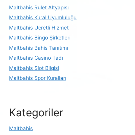
Maltbahis Rulet Altyapısı
Maltbahis Kural Uyumluluğu
Maltbahis Ücretli Hizmet
Maltbahis Bingo Şirketleri
Maltbahis Bahis Tanıtımı
Maltbahis Casino Tadı
Maltbahis Slot Bilgisi
Maltbahis Spor Kuralları
Kategoriler
Maltbahis