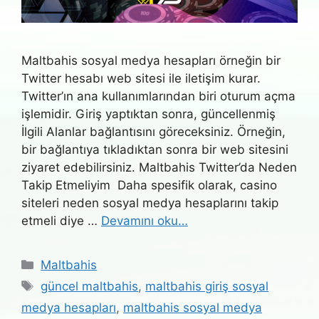
Maltbahis sosyal medya hesapları örneğin bir
Twitter hesabı web sitesi ile iletişim kurar.
Twitter’ın ana kullanımlarından biri oturum açma
işlemidir. Giriş yaptıktan sonra, güncellenmiş
İlgili Alanlar bağlantısını göreceksiniz. Örneğin,
bir bağlantıya tıkladıktan sonra bir web sitesini
ziyaret edebilirsiniz. Maltbahis Twitter’da Neden
Takip Etmeliyim Daha spesifik olarak, casino
siteleri neden sosyal medya hesaplarını takip
etmeli diye …
Devamını oku…
Kategoriler
Maltbahis
Etiketler
güncel maltbahis
,
maltbahis giriş sosyal
medya hesapları
,
maltbahis sosyal medya