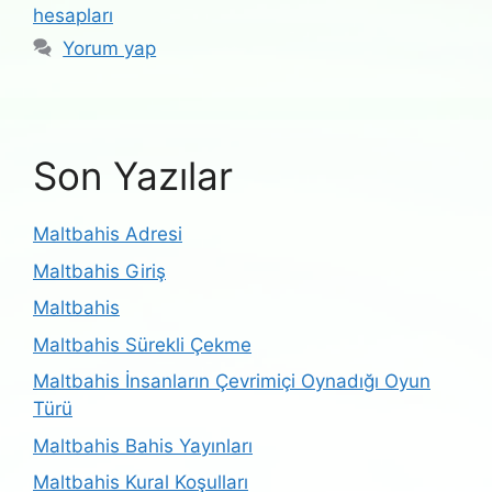
hesapları
Yorum yap
Son Yazılar
Maltbahis Adresi
Maltbahis Giriş
Maltbahis
Maltbahis Sürekli Çekme
Maltbahis İnsanların Çevrimiçi Oynadığı Oyun
Türü
Maltbahis Bahis Yayınları
Maltbahis Kural Koşulları