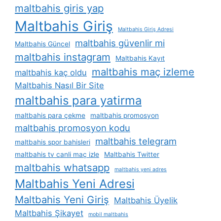
maltbahis giris yap
Maltbahis Giriş
Maltbahis Giriş Adresi
maltbahis güvenlir mi
Maltbahis Güncel
maltbahis instagram
Maltbahis Kayıt
maltbahis maç izleme
maltbahis kaç oldu
Maltbahis Nasıl Bir Site
maltbahis para yatirma
maltbahis para çekme
maltbahis promosyon
maltbahis promosyon kodu
maltbahis telegram
maltbahis spor bahisleri
maltbahis tv canli maç izle
Maltbahis Twitter
maltbahis whatsapp
maltbahis yeni adres
Maltbahis Yeni Adresi
Maltbahis Yeni Giriş
Maltbahis Üyelik
Maltbahis Şikayet
mobil maltbahis