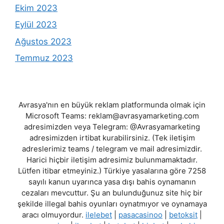
Ekim 2023
Eylül 2023
Ağustos 2023
Temmuz 2023
Avrasya'nın en büyük reklam platformunda olmak için
Microsoft Teams:
reklam@avrasyamarketing.com
adresimizden veya Telegram: @Avrasyamarketing
adresimizden irtibat kurabilirsiniz. (Tek iletişim
adreslerimiz teams / telegram ve mail adresimizdir.
Harici hiçbir iletişim adresimiz bulunmamaktadır.
Lütfen itibar etmeyiniz.) Türkiye yasalarına göre 7258
sayılı kanun uyarınca yasa dışı bahis oynamanın
cezaları mevcuttur. Şu an bulunduğunuz site hiç bir
şekilde illegal bahis oyunları oynatmıyor ve oynamaya
aracı olmuyordur.
ilelebet
|
pasacasinoo
|
betoksit
|