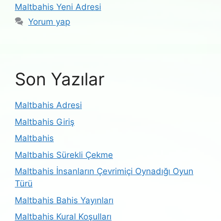
Maltbahis Yeni Adresi
Yorum yap
Son Yazılar
Maltbahis Adresi
Maltbahis Giriş
Maltbahis
Maltbahis Sürekli Çekme
Maltbahis İnsanların Çevrimiçi Oynadığı Oyun
Türü
Maltbahis Bahis Yayınları
Maltbahis Kural Koşulları