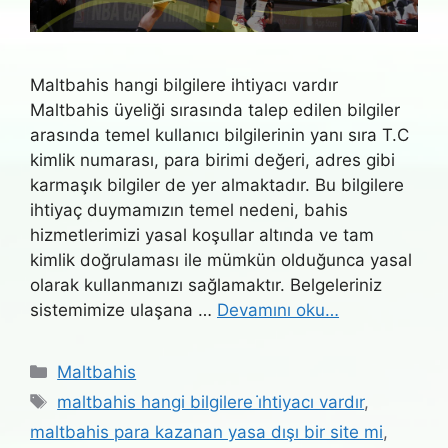
Maltbahis hangi bilgilere ihtiyacı vardır
Maltbahis üyeliği sırasında talep edilen bilgiler
arasında temel kullanıcı bilgilerinin yanı sıra T.C
kimlik numarası, para birimi değeri, adres gibi
karmaşık bilgiler de yer almaktadır. Bu bilgilere
ihtiyaç duymamızın temel nedeni, bahis
hizmetlerimizi yasal koşullar altında ve tam
kimlik doğrulaması ile mümkün olduğunca yasal
olarak kullanmanızı sağlamaktır. Belgeleriniz
sistemimize ulaşana …
Devamını oku…
Kategoriler
Maltbahis
Etiketler
maltbahis hangi bilgilere i̇htiyacı vardır
,
maltbahis para kazanan yasa dışı bir site mi
,