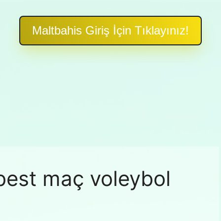
Maltbahis Giriş İçin Tıklayınız!
rbest maç voleybol