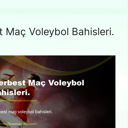
t Maç Voleybol Bahisleri.