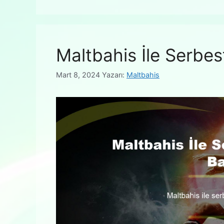
Maltbahis İle Serbes
Mart 8, 2024
Yazarı:
Maltbahis