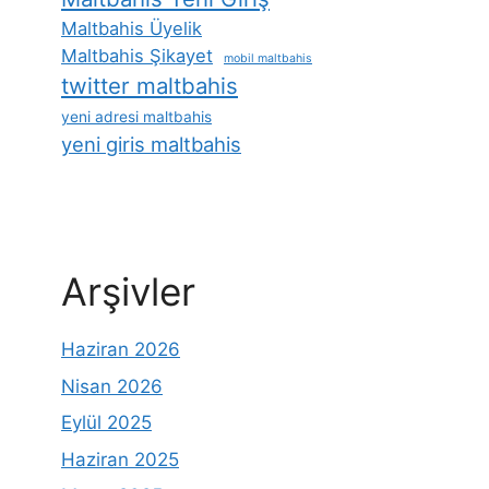
Maltbahis Üyelik
Maltbahis Şikayet
mobil maltbahis
twitter maltbahis
yeni adresi maltbahis
yeni giris maltbahis
Arşivler
Haziran 2026
Nisan 2026
Eylül 2025
Haziran 2025