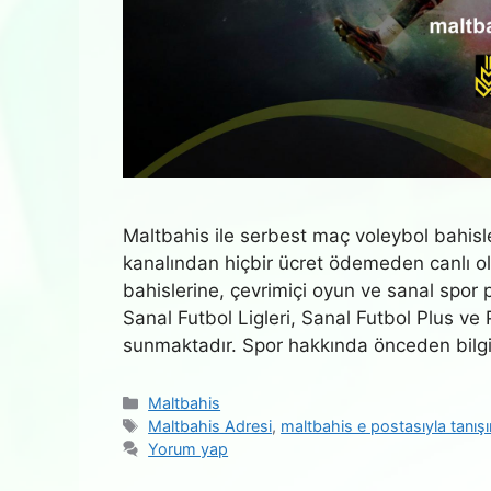
Maltbahis ile serbest maç voleybol bahisle
kanalından hiçbir ücret ödemeden canlı ola
bahislerine, çevrimiçi oyun ve sanal spor p
Sanal Futbol Ligleri, Sanal Futbol Plus ve
sunmaktadır. Spor hakkında önceden bilg
Kategoriler
Maltbahis
Etiketler
Maltbahis Adresi
,
maltbahis e postasıyla tanışı
Yorum yap