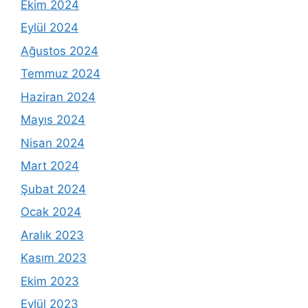
Ekim 2024
Eylül 2024
Ağustos 2024
Temmuz 2024
Haziran 2024
Mayıs 2024
Nisan 2024
Mart 2024
Şubat 2024
Ocak 2024
Aralık 2023
Kasım 2023
Ekim 2023
Eylül 2023