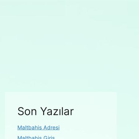
Son Yazılar
Maltbahis Adresi
Maltbahis Giriş