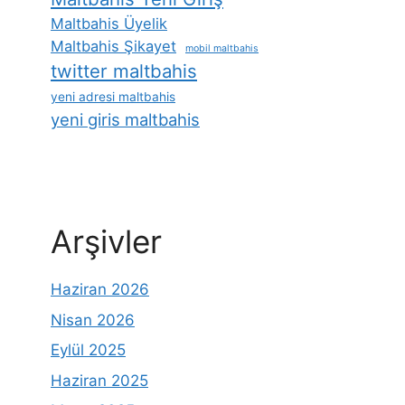
Maltbahis Üyelik
Maltbahis Şikayet
mobil maltbahis
twitter maltbahis
yeni adresi maltbahis
yeni giris maltbahis
Arşivler
Haziran 2026
Nisan 2026
Eylül 2025
Haziran 2025