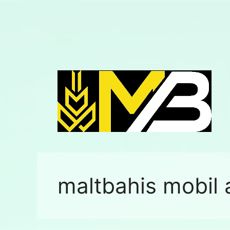
İçeriğe
atla
maltbahis mobil 