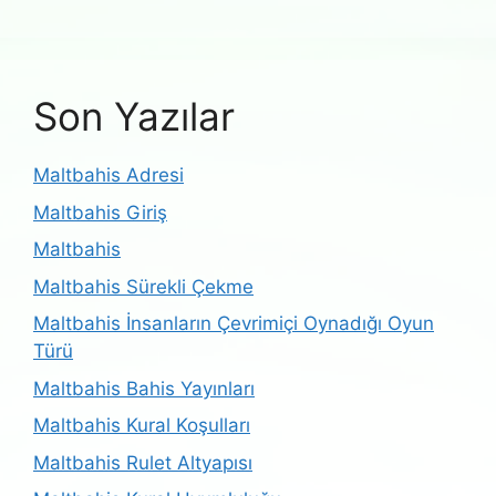
Son Yazılar
Maltbahis Adresi
Maltbahis Giriş
Maltbahis
Maltbahis Sürekli Çekme
Maltbahis İnsanların Çevrimiçi Oynadığı Oyun
Türü
Maltbahis Bahis Yayınları
Maltbahis Kural Koşulları
Maltbahis Rulet Altyapısı