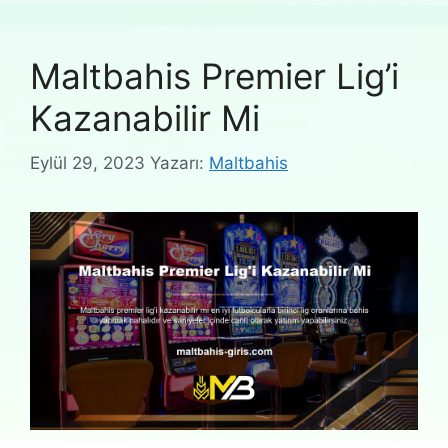
Maltbahis Premier Lig’i
Kazanabilir Mi
Eylül 29, 2023
Yazarı:
Maltbahis