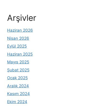
Arşivler
Haziran 2026
Nisan 2026
Eylül 2025
Haziran 2025
Mayıs 2025
Şubat 2025
Ocak 2025
Aralık 2024
Kasım 2024
Ekim 2024