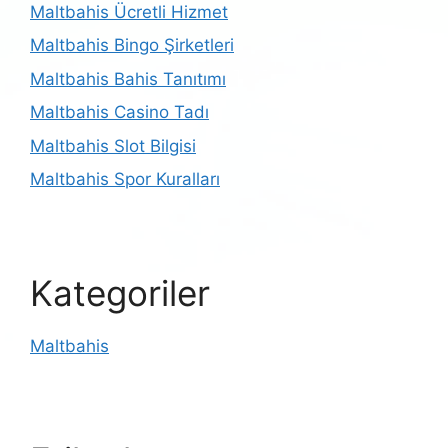
Maltbahis Ücretli Hizmet
Maltbahis Bingo Şirketleri
Maltbahis Bahis Tanıtımı
Maltbahis Casino Tadı
Maltbahis Slot Bilgisi
Maltbahis Spor Kuralları
Kategoriler
Maltbahis