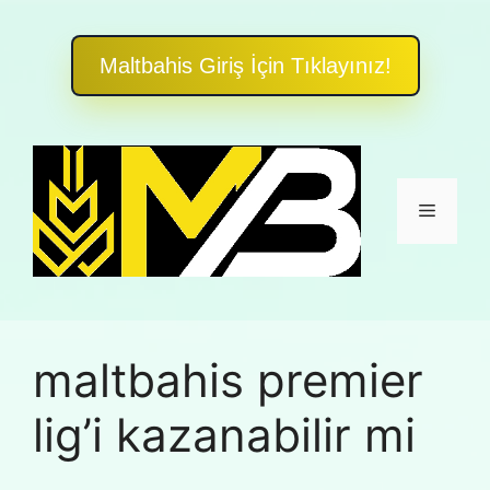
Maltbahis Giriş İçin Tıklayınız!
İçeriğe
atla
Menü
maltbahis premier
lig’i kazanabilir mi