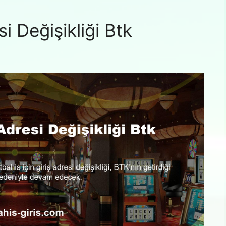
i Değişikliği Btk