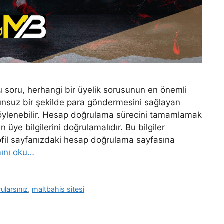
u soru, herhangi bir üyelik sorusunun en önemli
orunsuz bir şekilde para göndermesini sağlayan
öylenebilir. Hesap doğrulama sürecini tamamlamak
an üye bilgilerini doğrulamalıdır. Bu bilgiler
rofil sayfanızdaki hesap doğrulama sayfasına
ını oku…
ularsınız
,
maltbahis sitesi