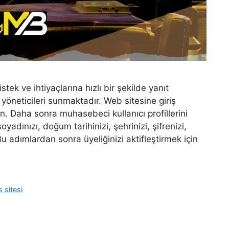
stek ve ihtiyaçlarına hızlı bir şekilde yanıt
 yöneticileri sunmaktadır. Web sitesine giriş
n. Daha sonra muhasebeci kullanıcı profillerini
oyadınızı, doğum tarihinizi, şehrinizi, şifrenizi,
 Bu adımlardan sonra üyeliğinizi aktifleştirmek için
 sitesi