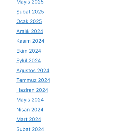
Mayıs 2025
Şubat 2025
Ocak 2025
Aralık 2024
Kasım 2024
Ekim 2024
Eylül 2024
Ağustos 2024
Temmuz 2024
Haziran 2024
Mayıs 2024
Nisan 2024
Mart 2024
Şubat 2024