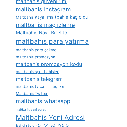
maltbahis güvenlir mi
maltbahis instagram
maltbahis kaç oldu
Maltbahis Kayıt
maltbahis maç izleme
Maltbahis Nasıl Bir Site
maltbahis para yatirma
maltbahis para çekme
maltbahis promosyon
maltbahis promosyon kodu
maltbahis spor bahisleri
maltbahis telegram
maltbahis tv canli maç izle
Maltbahis Twitter
maltbahis whatsapp
maltbahis yeni adres
Maltbahis Yeni Adresi
Maltbahis Yeni Giriş