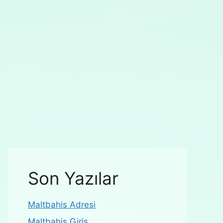
Son Yazılar
Maltbahis Adresi
Maltbahis Giriş