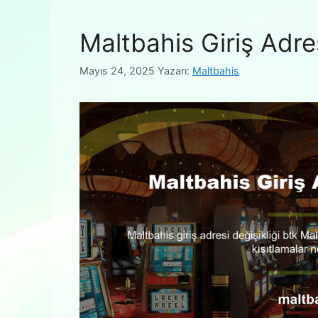
Maltbahis Giriş Adres
Mayıs 24, 2025
Yazarı:
Maltbahis