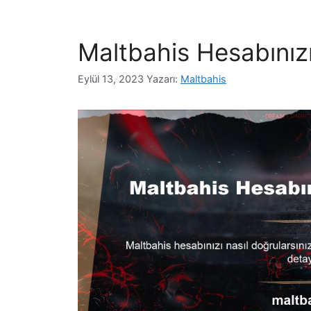
Maltbahis Hesabınızı
Eylül 13, 2023
Yazarı:
Maltbahis