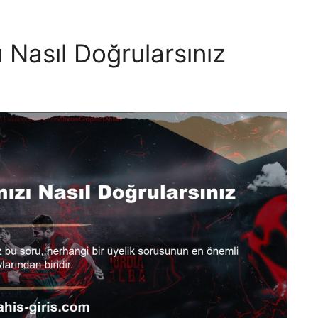
 Nasıl Doğrularsınız