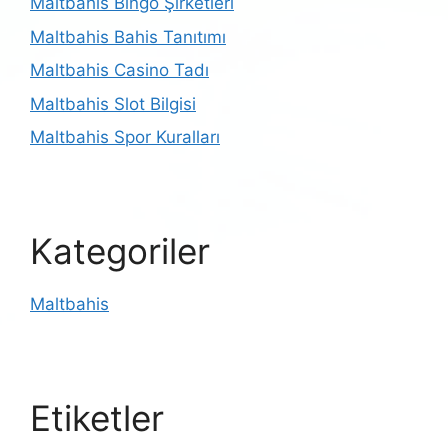
Maltbahis Bingo Şirketleri
Maltbahis Bahis Tanıtımı
Maltbahis Casino Tadı
Maltbahis Slot Bilgisi
Maltbahis Spor Kuralları
Kategoriler
Maltbahis
Etiketler