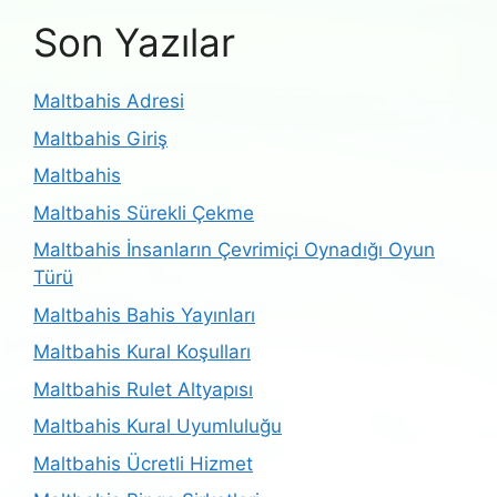
Son Yazılar
Maltbahis Adresi
Maltbahis Giriş
Maltbahis
Maltbahis Sürekli Çekme
Maltbahis İnsanların Çevrimiçi Oynadığı Oyun
Türü
Maltbahis Bahis Yayınları
Maltbahis Kural Koşulları
Maltbahis Rulet Altyapısı
Maltbahis Kural Uyumluluğu
Maltbahis Ücretli Hizmet