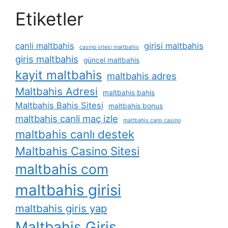
Etiketler
canli maltbahis
girisi maltbahis
casino sitesi maltbahis
giris maltbahis
güncel maltbahis
kayit maltbahis
maltbahis adres
Maltbahis Adresi
maltbahis bahis
Maltbahis Bahis Sitesi
maltbahis bonus
maltbahis canli maç izle
maltbahis canlı casino
maltbahis canlı destek
Maltbahis Casino Sitesi
maltbahis com
maltbahis girisi
maltbahis giris yap
Maltbahis Giriş