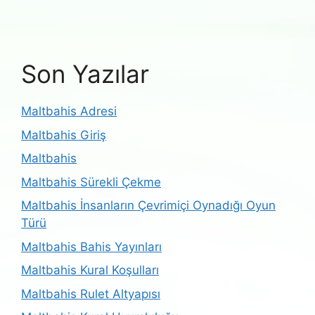
Son Yazılar
Maltbahis Adresi
Maltbahis Giriş
Maltbahis
Maltbahis Sürekli Çekme
Maltbahis İnsanların Çevrimiçi Oynadığı Oyun
Türü
Maltbahis Bahis Yayınları
Maltbahis Kural Koşulları
Maltbahis Rulet Altyapısı