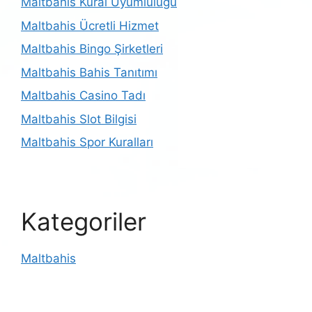
Maltbahis Kural Uyumluluğu
Maltbahis Ücretli Hizmet
Maltbahis Bingo Şirketleri
Maltbahis Bahis Tanıtımı
Maltbahis Casino Tadı
Maltbahis Slot Bilgisi
Maltbahis Spor Kuralları
Kategoriler
Maltbahis