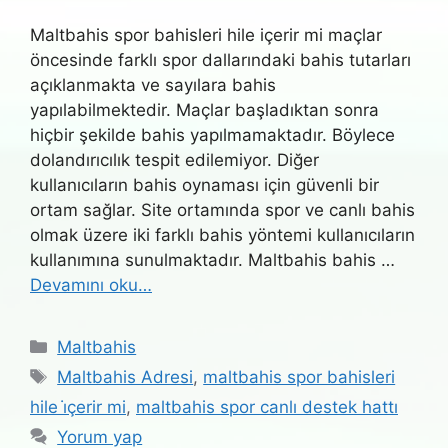
Maltbahis spor bahisleri hile içerir mi maçlar
öncesinde farklı spor dallarındaki bahis tutarları
açıklanmakta ve sayılara bahis
yapılabilmektedir. Maçlar başladıktan sonra
hiçbir şekilde bahis yapılmamaktadır. Böylece
dolandırıcılık tespit edilemiyor. Diğer
kullanıcıların bahis oynaması için güvenli bir
ortam sağlar. Site ortamında spor ve canlı bahis
olmak üzere iki farklı bahis yöntemi kullanıcıların
kullanımına sunulmaktadır. Maltbahis bahis …
Devamını oku…
Kategoriler
Maltbahis
Etiketler
Maltbahis Adresi
,
maltbahis spor bahisleri
hile i̇çerir mi
,
maltbahis spor canlı destek hattı
Yorum yap