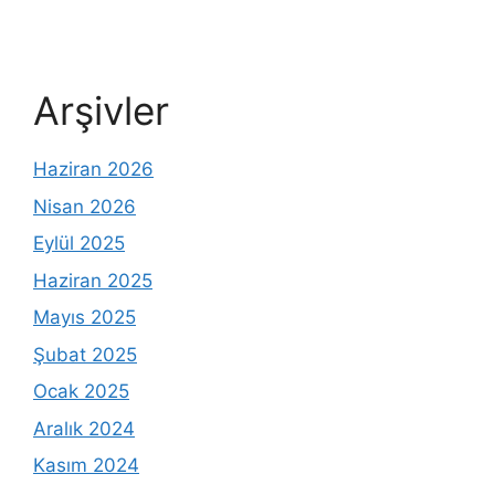
Arşivler
Haziran 2026
Nisan 2026
Eylül 2025
Haziran 2025
Mayıs 2025
Şubat 2025
Ocak 2025
Aralık 2024
Kasım 2024