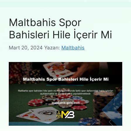
Maltbahis Spor
Bahisleri Hile İçerir Mi
Mart 20, 2024
Yazarı:
Maltbahis