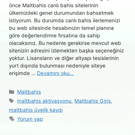
önce Maltbahis canlı bahis sitelerinin
ülkemizdeki genel durumundan bahsetmek
istiyorum. Bu durumda canlı bahis ilerlemenizi
bu web sitesinde hesabınızın temel planına
göre değerlendirme fırsatına da sahip
olacaksınız. Bu nedenle gerekirse mevcut web
sitenizin adresini izlemekten başka seçeneğiniz
yoktur. Lisansların ve diğer altyapı tesislerinin
yurt dışında bulunması nedeniyle siteye
erişimde …
Devamını oku…
Kategoriler
Maltbahis
Etiketler
maltbahis aktivasyonu
,
Maltbahis Giriş
,
maltbahis üyelik kaydı
Yorum yap