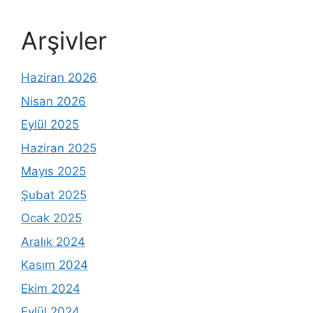
Arşivler
Haziran 2026
Nisan 2026
Eylül 2025
Haziran 2025
Mayıs 2025
Şubat 2025
Ocak 2025
Aralık 2024
Kasım 2024
Ekim 2024
Eylül 2024