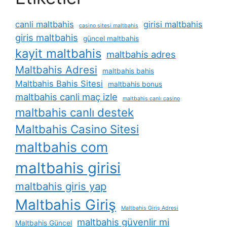
canli maltbahis
girisi maltbahis
casino sitesi maltbahis
giris maltbahis
güncel maltbahis
kayit maltbahis
maltbahis adres
Maltbahis Adresi
maltbahis bahis
Maltbahis Bahis Sitesi
maltbahis bonus
maltbahis canli maç izle
maltbahis canlı casino
maltbahis canlı destek
Maltbahis Casino Sitesi
maltbahis com
maltbahis girisi
maltbahis giris yap
Maltbahis Giriş
Maltbahis Giriş Adresi
maltbahis güvenlir mi
Maltbahis Güncel