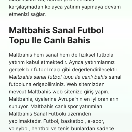
karşılaşmadan kolayca yatırım yapmaya devam
etmenizi sağlar.
Maltbahis Sanal Futbol
Topu Ile Canlı Bahis
Maltbahis hem sanal hem de fiziksel futbola
yatırım kabul etmektedir. Ayrıca yatırımlarınız
gerçek bir futbol maçı gibi değerlendirilecektir.
Maltbahis sanal futbol topu ile canlı bahis
sanal
futboluna erişebilirsiniz. Web sitemizden
mevcut Maltbahis web sitenize giriş yapın.
Maltbahis, üyelerine Avrupa’nın en iyi oranlarını
sunuyor. Maltbahis canlı spor yatırımları
Maltbahis Sanal Futbolu üzerinden
yapılmaktadır. Futbol, ​​basketbol, ​​e-spor,
voleybol, hentbol ve tenis bunlardan sadece