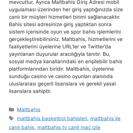
mevcuttur. Ayrıca Maltbahis Giriş Adresi mobil
uygulaması üzerinden her giriş yaptığınızda size
canlı bir müşteri hizmetleri birimi sağlanacaktır.
Bahis sitesi adresinize giriş yaptıktan sonra
sistem içerisinde oyun ve spor bahis işlemlerini
gerçekleştirebilirsiniz. Maltbahis, hizmetlerini ve
faaliyetlerini üyelerine URL’ler ve Twitter’da
yayınlanan duyurular aracılığıyla tanıtır. Bu,
sosyal medya kanallarındaki en erişilebilir bahis
platformlarından biridir. Maltbahis, üyelerine
sunduğu casino ve casino oyunları alanında
uluslararası geçerli lisanslara ve gerekli yasal
lisanslara sahiptir.
Kategoriler
Maltbahis
Etiketler
maltbahis basketbol bahisleri
,
maltbahis i̇le
canlı bahis
,
maltbahis tv canli maç izle