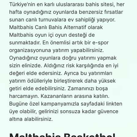
Türkiye’nin en karlı uluslararası bahis sitesi, her
hafta oynadığınız oyunlarda benzersiz fırsatlar
sunan canlı turnuvalara ev sahipliği yapıyor.
Maltbahis Canlı Bahis Alternatif olarak
Maltbahis oyun içi oyun desteği de
sunmaktadır. En önemlisi artık bir e-spor
organizasyonuna yatırım yapabilirsiniz.
Oynadığınız oyunlara doğru yatırımı yapmak
sizin elinizde. Aldığınız risk karşılığında en iyi
değeri elde edersiniz. Ayrıca bu yatırımları
yatırım ödülleriyle birleştirerek daha yüksek
getiri elde edebilirsiniz. Zamanınızı boşa
harcamayın. Kazananların arasına katılın.
Bugüne özel kampanyamızla sayfadaki linkten
üye olabilir, gelirinizi sonsuza kadar güvence
altına alabilirsiniz.