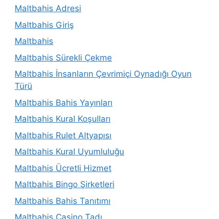
Maltbahis Adresi
Maltbahis Giriş
Maltbahis
Maltbahis Sürekli Çekme
Maltbahis İnsanların Çevrimiçi Oynadığı Oyun
Türü
Maltbahis Bahis Yayınları
Maltbahis Kural Koşulları
Maltbahis Rulet Altyapısı
Maltbahis Kural Uyumluluğu
Maltbahis Ücretli Hizmet
Maltbahis Bingo Şirketleri
Maltbahis Bahis Tanıtımı
Maltbahis Casino Tadı