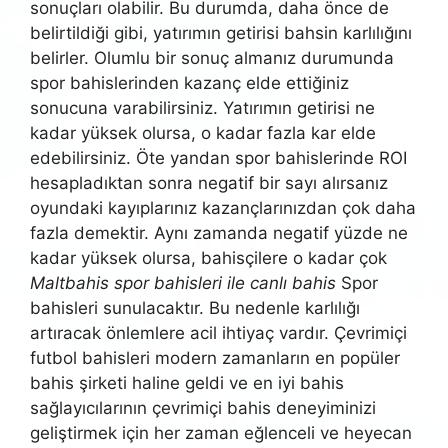
sonuçları olabilir. Bu durumda, daha önce de
belirtildiği gibi, yatırımın getirisi bahsin karlılığını
belirler. Olumlu bir sonuç almanız durumunda
spor bahislerinden kazanç elde ettiğiniz
sonucuna varabilirsiniz. Yatırımın getirisi ne
kadar yüksek olursa, o kadar fazla kar elde
edebilirsiniz. Öte yandan spor bahislerinde ROI
hesapladıktan sonra negatif bir sayı alırsanız
oyundaki kayıplarınız kazançlarınızdan çok daha
fazla demektir. Aynı zamanda negatif yüzde ne
kadar yüksek olursa, bahisçilere o kadar çok
Maltbahis spor bahisleri ile canlı bahis
Spor
bahisleri sunulacaktır. Bu nedenle karlılığı
artıracak önlemlere acil ihtiyaç vardır. Çevrimiçi
futbol bahisleri modern zamanların en popüler
bahis şirketi haline geldi ve en iyi bahis
sağlayıcılarının çevrimiçi bahis deneyiminizi
geliştirmek için her zaman eğlenceli ve heyecan