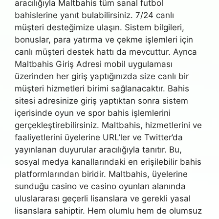
aracılığıyla Maltbahis tüm sanal futbol
bahislerine yanıt bulabilirsiniz. 7/24 canlı
müşteri desteğimize ulaşın. Sistem bilgileri,
bonuslar, para yatırma ve çekme işlemleri için
canlı müşteri destek hattı da mevcuttur. Ayrıca
Maltbahis Giriş Adresi mobil uygulaması
üzerinden her giriş yaptığınızda size canlı bir
müşteri hizmetleri birimi sağlanacaktır. Bahis
sitesi adresinize giriş yaptıktan sonra sistem
içerisinde oyun ve spor bahis işlemlerini
gerçekleştirebilirsiniz. Maltbahis, hizmetlerini ve
faaliyetlerini üyelerine URL’ler ve Twitter’da
yayınlanan duyurular aracılığıyla tanıtır. Bu,
sosyal medya kanallarındaki en erişilebilir bahis
platformlarından biridir. Maltbahis, üyelerine
sunduğu casino ve casino oyunları alanında
uluslararası geçerli lisanslara ve gerekli yasal
lisanslara sahiptir. Hem olumlu hem de olumsuz