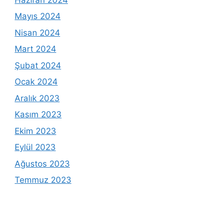
Mayıs 2024
Nisan 2024
Mart 2024
Şubat 2024
Ocak 2024
Aralık 2023
Kasım 2023
Ekim 2023
Eylül 2023
Ağustos 2023
Temmuz 2023