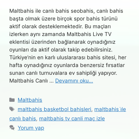
Maltbahis ile canlı bahis seobahis, canlı bahis
başta olmak üzere birçok spor bahis türünü
aktif olarak desteklemektedir. Bu maçları
izlerken aynı zamanda Maltbahis Live TV
eklentisi üzerinden bağlanarak oynadığınız
oyunları da aktif olarak takip edebilirsiniz.
Türkiye’nin en karlı uluslararası bahis sitesi, her
hafta oynadığınız oyunlarda benzersiz fırsatlar
sunan canlı turnuvalara ev sahipliği yapıyor.
Maltbahis Canlı …
Devamını oku…
Kategoriler
Maltbahis
Etiketler
maltbahis basketbol bahisleri
,
maltbahis i̇le
canlı bahis
,
maltbahis tv canli maç izle
Yorum yap