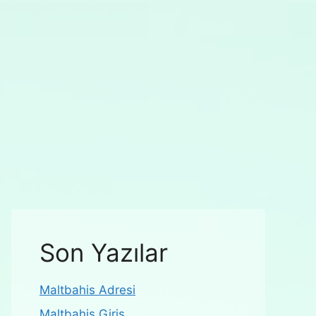
Son Yazılar
Maltbahis Adresi
Maltbahis Giriş