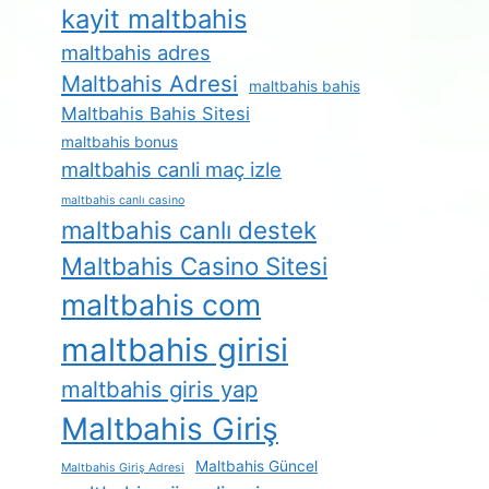
kayit maltbahis
maltbahis adres
Maltbahis Adresi
maltbahis bahis
Maltbahis Bahis Sitesi
maltbahis bonus
maltbahis canli maç izle
maltbahis canlı casino
maltbahis canlı destek
Maltbahis Casino Sitesi
maltbahis com
maltbahis girisi
maltbahis giris yap
Maltbahis Giriş
Maltbahis Güncel
Maltbahis Giriş Adresi