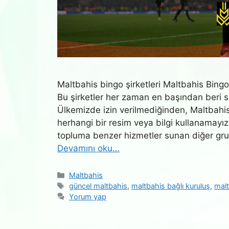
Maltbahis bingo şirketleri Maltbahis Bingo
Bu şirketler her zaman en başından beri spo
Ülkemizde izin verilmediğinden, Maltbahi
herhangi bir resim veya bilgi kullanamayız
topluma benzer hizmetler sunan diğer grupl
Devamını oku…
Kategoriler
Maltbahis
Etiketler
güncel maltbahis
,
maltbahis bağlı kuruluş
,
malt
Yorum yap