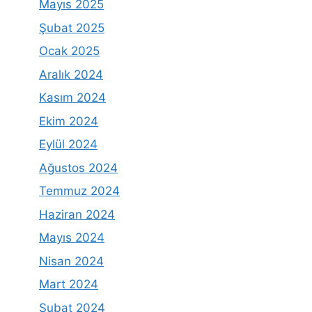
Mayıs 2025
Şubat 2025
Ocak 2025
Aralık 2024
Kasım 2024
Ekim 2024
Eylül 2024
Ağustos 2024
Temmuz 2024
Haziran 2024
Mayıs 2024
Nisan 2024
Mart 2024
Şubat 2024