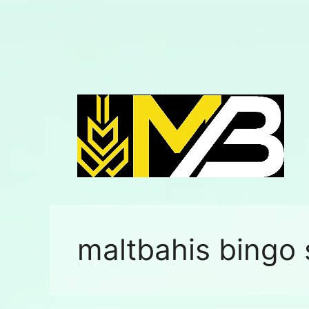
İçeriğe
atla
maltbahis bingo ş