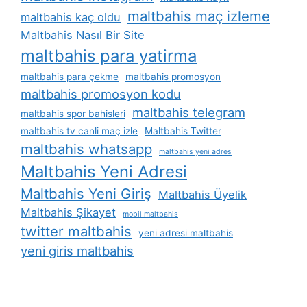
maltbahis maç izleme
maltbahis kaç oldu
Maltbahis Nasıl Bir Site
maltbahis para yatirma
maltbahis para çekme
maltbahis promosyon
maltbahis promosyon kodu
maltbahis telegram
maltbahis spor bahisleri
maltbahis tv canli maç izle
Maltbahis Twitter
maltbahis whatsapp
maltbahis yeni adres
Maltbahis Yeni Adresi
Maltbahis Yeni Giriş
Maltbahis Üyelik
Maltbahis Şikayet
mobil maltbahis
twitter maltbahis
yeni adresi maltbahis
yeni giris maltbahis