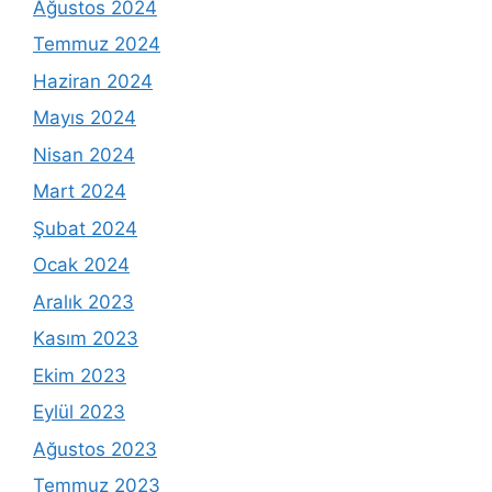
Ağustos 2024
Temmuz 2024
Haziran 2024
Mayıs 2024
Nisan 2024
Mart 2024
Şubat 2024
Ocak 2024
Aralık 2023
Kasım 2023
Ekim 2023
Eylül 2023
Ağustos 2023
Temmuz 2023