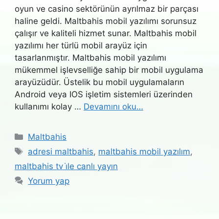
oyun ve casino sektörünün ayrılmaz bir parçası
haline geldi. Maltbahis mobil yazılımı sorunsuz
çalışır ve kaliteli hizmet sunar. Maltbahis mobil
yazılımı her türlü mobil arayüz için
tasarlanmıştır. Maltbahis mobil yazılımı
mükemmel işlevselliğe sahip bir mobil uygulama
arayüzüdür. Üstelik bu mobil uygulamaların
Android veya IOS işletim sistemleri üzerinden
kullanımı kolay …
Devamını oku…
Kategoriler
Maltbahis
Etiketler
adresi maltbahis
,
maltbahis mobil yazılım
,
maltbahis tv i̇le canlı yayın
Yorum yap