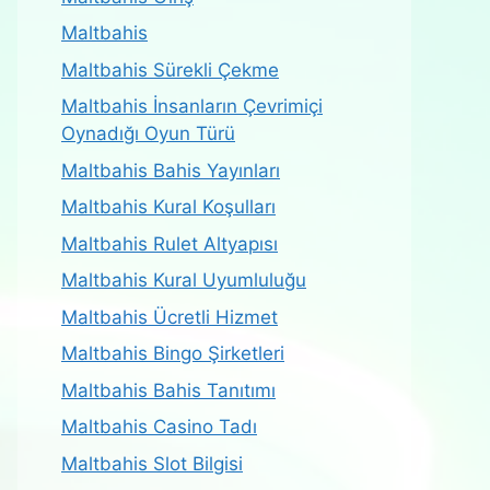
Maltbahis
Maltbahis Sürekli Çekme
Maltbahis İnsanların Çevrimiçi
Oynadığı Oyun Türü
Maltbahis Bahis Yayınları
Maltbahis Kural Koşulları
Maltbahis Rulet Altyapısı
Maltbahis Kural Uyumluluğu
Maltbahis Ücretli Hizmet
Maltbahis Bingo Şirketleri
Maltbahis Bahis Tanıtımı
Maltbahis Casino Tadı
Maltbahis Slot Bilgisi