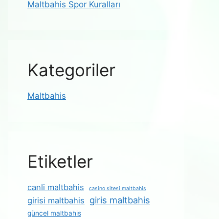
Maltbahis Spor Kuralları
Kategoriler
Maltbahis
Etiketler
canli maltbahis
casino sitesi maltbahis
giris maltbahis
girisi maltbahis
güncel maltbahis