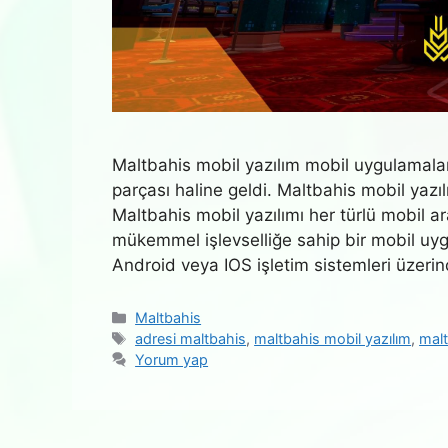
Maltbahis mobil yazılım mobil uygulamalar
parçası haline geldi. Maltbahis mobil yazılı
Maltbahis mobil yazılımı her türlü mobil ar
mükemmel işlevselliğe sahip bir mobil uy
Android veya IOS işletim sistemleri üzeri
Kategoriler
Maltbahis
Etiketler
adresi maltbahis
,
maltbahis mobil yazılım
,
malt
Yorum yap