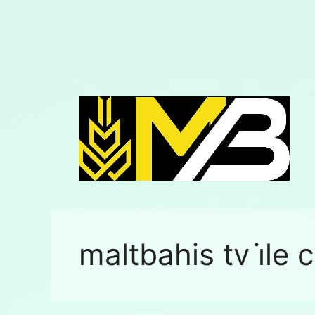
İçeriğe
atla
maltbahis tv i̇le 