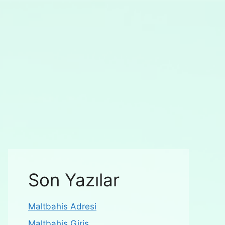
Son Yazılar
Maltbahis Adresi
Maltbahis Giriş