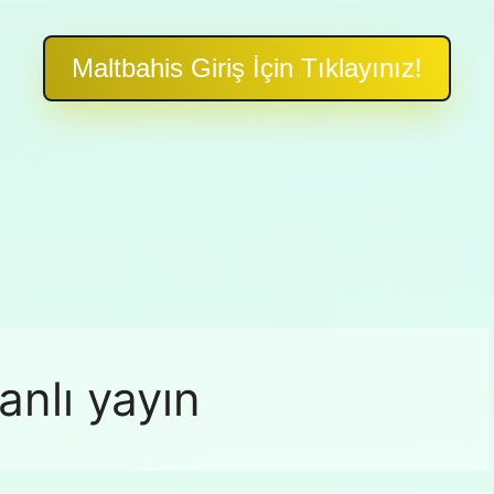
Maltbahis Giriş İçin Tıklayınız!
canlı yayın